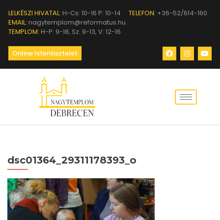
LELKÉSZI HIVATAL:
H-Cs: 10-16 P: 10-14
TELEFON:
+36-52/614-160
EMAIL:
nagytemplom@reformatus.hu
TEMPLOM:
H-P: 9-18, Sz: 9-13, V: 12-16
Online Istentisztelet
dsc01364_29311178393_o