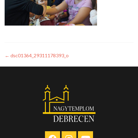
←
dsc01364_29311178393_o