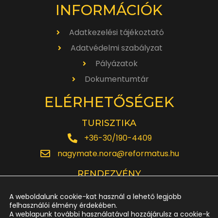
INFORMÁCIÓK
Adatkezelési tájékoztató
Adatvédelmi szabályzat
Pályázatok
Dokumentumtár
ELÉRHETŐSÉGEK
TURISZTIKA
+36-30/190-4409
nagymate.nora@reformatus.hu
RENDEZVÉNY
+36-30/642-6220
A weboldalunk cookie-kat használ a lehető legjobb
rendezveny.nagytemplom@reformatus.hu
felhasználói élmény érdekében.
A weblapunk további használatával hozzájárulsz a cookie-k