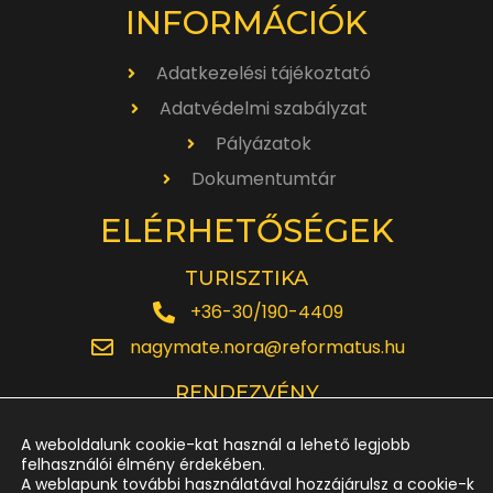
INFORMÁCIÓK
Adatkezelési tájékoztató
Adatvédelmi szabályzat
Pályázatok
Dokumentumtár
ELÉRHETŐSÉGEK
TURISZTIKA
+36-30/190-4409
nagymate.nora@reformatus.hu
RENDEZVÉNY
+36-30/642-6220
A weboldalunk cookie-kat használ a lehető legjobb
rendezveny.nagytemplom@reformatus.hu
felhasználói élmény érdekében.
A weblapunk további használatával hozzájárulsz a cookie-k