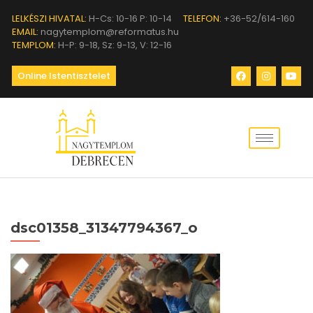
LELKÉSZI HIVATAL:
H-Cs: 10-16 P: 10-14
TELEFON:
+36-52/614-160
EMAIL:
nagytemplom@reformatus.hu
TEMPLOM:
H-P: 9-18, Sz: 9-13, V: 12-16
Online Istentisztelet
dsc01358_31347794367_o