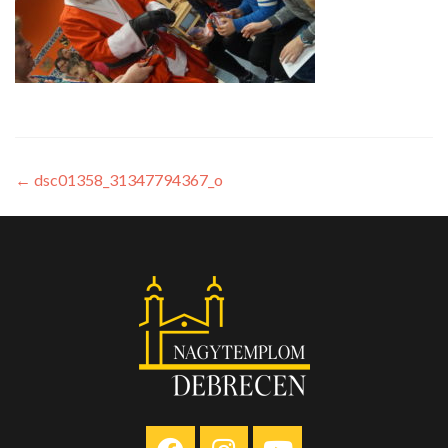
←
dsc01358_31347794367_o