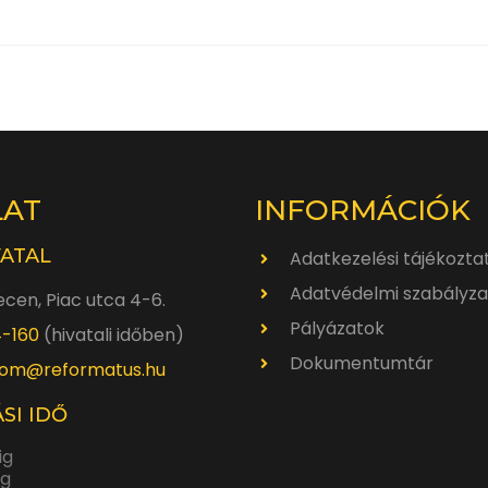
LAT
INFORMÁCIÓK
VATAL
Adatkezelési tájékozta
Adatvédelmi szabályza
cen, Piac utca 4-6.
Pályázatok
4-160
(hivatali időben)
Dokumentumtár
om@reformatus.hu
SI IDŐ
ig
ig