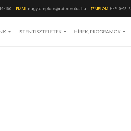
14-160
EMAIL:
nagytemplom@reformatus.hu
TEMPLOM:
H-P: 9-18, Sz
NK
ISTENTISZTELETEK
HÍREK, PROGRAMOK