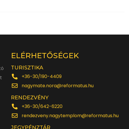
ELÉRHETŐSÉGEK
TURISZTIKA
tó
+36-30/190-4409
t
nagymate.nora@reformatus.hu
RENDEZVÉNY
+36-30/642-6220
rendezveny.nagytemplom@reformatus.hu
JEGYPÉNZTÁR