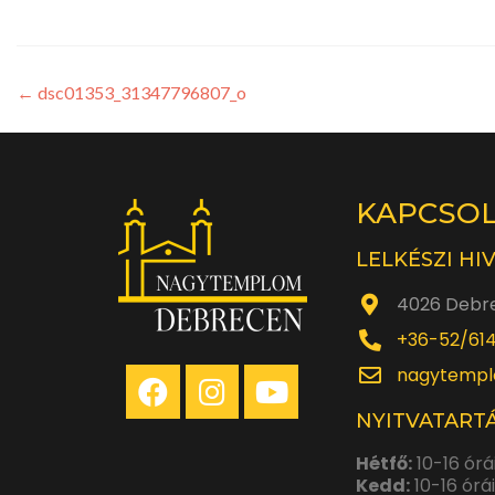
←
dsc01353_31347796807_o
KAPCSO
LELKÉSZI HI
4026 Debre
+36-52/61
nagytempl
NYITVATARTÁ
Hétfő:
10-16 órá
Kedd:
10-16 órá