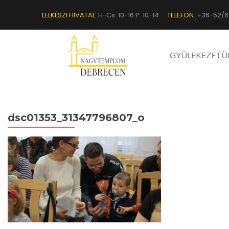
LELKÉSZI HIVATAL:
H-Cs: 10-16 P: 10-14
TELEFON:
+36-52/6
GYÜLEKEZETÜ
dsc01353_31347796807_o