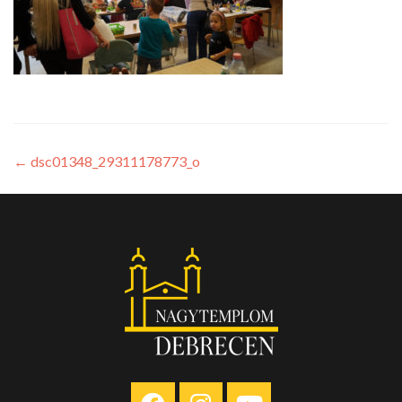
←
dsc01348_29311178773_o