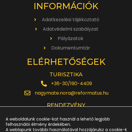
INFORMÁCIÓK
Adatkezelési tájékoztató
Adatvédelmi szabályzat
Pályázatok
Dokumentumtár
ELÉRHETŐSÉGEK
TURISZTIKA
+36-30/190-4409
nagymate.nora@reformatus.hu
RENDEZVÉNY
+36-30/642-6220
A weboldalunk cookie-kat használ a lehető legjobb
rendezveny.nagytemplom@reformatus.hu
felhasználói élmény érdekében.
A weblapunk további használatával hozzájárulsz a cookie-k