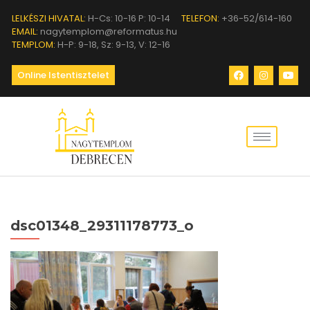
LELKÉSZI HIVATAL:
H-Cs: 10-16 P: 10-14
TELEFON:
+36-52/614-160
EMAIL:
nagytemplom@reformatus.hu
TEMPLOM:
H-P: 9-18, Sz: 9-13, V: 12-16
Online Istentisztelet
dsc01348_29311178773_o