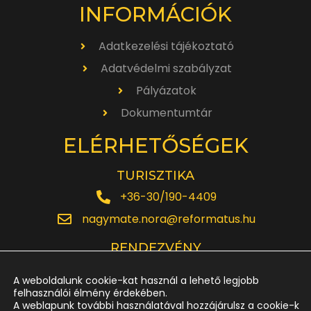
INFORMÁCIÓK
Adatkezelési tájékoztató
Adatvédelmi szabályzat
Pályázatok
Dokumentumtár
ELÉRHETŐSÉGEK
TURISZTIKA
+36-30/190-4409
nagymate.nora@reformatus.hu
RENDEZVÉNY
+36-30/642-6220
A weboldalunk cookie-kat használ a lehető legjobb
rendezveny.nagytemplom@reformatus.hu
felhasználói élmény érdekében.
A weblapunk további használatával hozzájárulsz a cookie-k