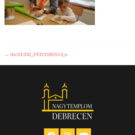
←
dsc01332_29311180553_o