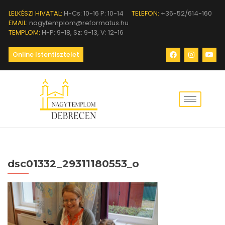
LELKÉSZI HIVATAL:
H-Cs: 10-16 P: 10-14
TELEFON:
+36-52/614-160
EMAIL:
nagytemplom@reformatus.hu
TEMPLOM:
H-P: 9-18, Sz: 9-13, V: 12-16
Online Istentisztelet
dsc01332_29311180553_o