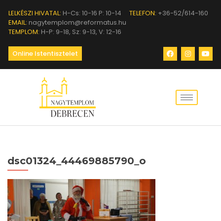
LELKÉSZI HIVATAL:
H-Cs: 10-16 P: 10-14
TELEFON:
+36-52/614-160
EMAIL:
nagytemplom@reformatus.hu
TEMPLOM:
H-P: 9-18, Sz: 9-13, V: 12-16
Online Istentisztelet
dsc01324_44469885790_o