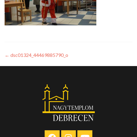
←
dsc01324_44469885790_o