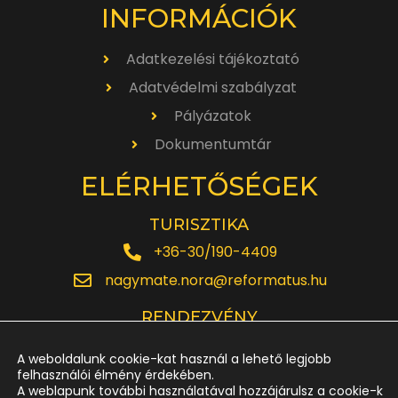
INFORMÁCIÓK
Adatkezelési tájékoztató
Adatvédelmi szabályzat
Pályázatok
Dokumentumtár
ELÉRHETŐSÉGEK
TURISZTIKA
+36-30/190-4409
nagymate.nora@reformatus.hu
RENDEZVÉNY
+36-30/642-6220
A weboldalunk cookie-kat használ a lehető legjobb
rendezveny.nagytemplom@reformatus.hu
felhasználói élmény érdekében.
A weblapunk további használatával hozzájárulsz a cookie-k