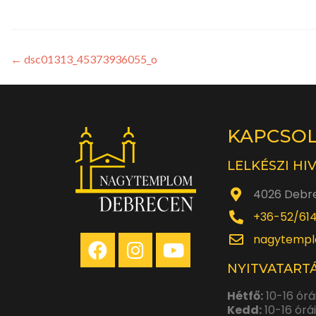
←
dsc01313_45373936055_o
KAPCSO
LELKÉSZI HI
4026 Debre
+36-52/61
nagytempl
NYITVATARTÁ
Hétfő:
10-16 órá
Kedd:
10-16 órá