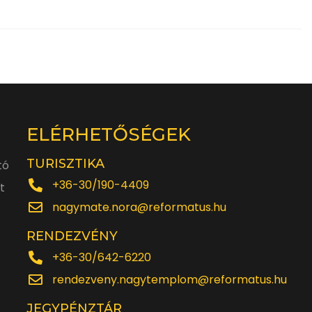
ELÉRHETŐSÉGEK
TURISZTIKA
tó
+36-30/190-4409
t
nagymate.nora@reformatus.hu
RENDEZVÉNY
+36-30/642-6220
rendezveny.nagytemplom@reformatus.hu
JEGYPÉNZTÁR