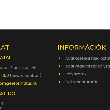
LAT
INFORMÁCIÓK
VATAL
Adatkezelési tájékozta
Adatvédelmi szabályza
cen, Piac utca 4-6.
Pályázatok
4-160
(hivatali időben)
Dokumentumtár
om@reformatus.hu
SI IDŐ
ig
ig