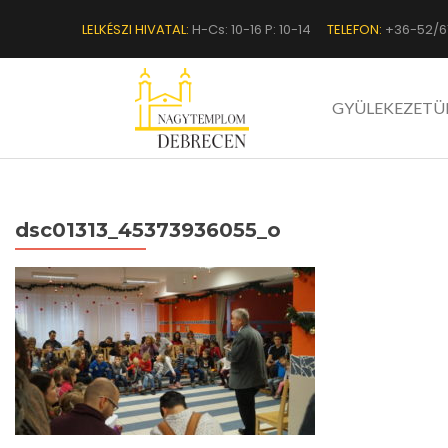
LELKÉSZI HIVATAL:
H-Cs: 10-16 P: 10-14
TELEFON:
+36-52/6
GYÜLEKEZETÜ
dsc01313_45373936055_o