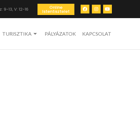
Online
: 9-13, V: 12-16
Istentisztelet
TURISZTIKA
PÁLYÁZATOK
KAPCSOLAT