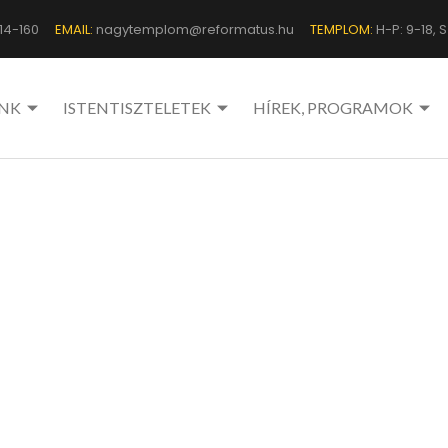
14-160
EMAIL:
nagytemplom@reformatus.hu
TEMPLOM:
H-P: 9-18, Sz
NK
ISTENTISZTELETEK
HÍREK, PROGRAMOK