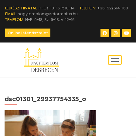
LELKÉSZI HIVATAL:
H-Cs: 10-16 P: 10-14
TELEFON:
+36-52/614-160
EMAIL:
nagytemplom@reformatus.hu
TEMPLOM:
H-P: 9-18, Sz: 9-13, V: 12-16
Online Istentisztelet
dsc01301_29937754335_o