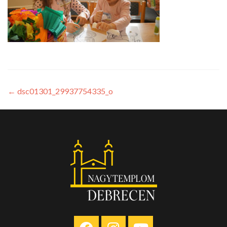
←
dsc01301_29937754335_o