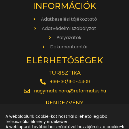
INFORMÁCIÓK
Adatkezelési tájékoztató
Adatvédelmi szabályzat
Pályázatok
Dokumentumtár
ELÉRHETŐSÉGEK
TURISZTIKA
+36-30/190-4409
nagymate.nora@reformatus.hu
RENDEZVÉNY
+36-30/642-6220
A weboldalunk cookie-kat használ a lehető legjobb
rendezveny.nagytemplom@reformatus.hu
felhasználói élmény érdekében.
A weblapunk további használatával hozzájárulsz a cookie-k