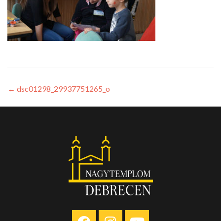
←
dsc01298_29937751265_o