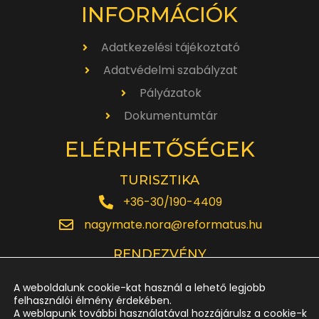
INFORMÁCIÓK
Adatkezelési tájékoztató
Adatvédelmi szabályzat
Pályázatok
Dokumentumtár
ELÉRHETŐSÉGEK
TURISZTIKA
+36-30/190-4409
nagymate.nora@reformatus.hu
RENDEZVÉNY
+36-30/642-6220
A weboldalunk cookie-kat használ a lehető legjobb
rendezveny.nagytemplom@reformatus.hu
felhasználói élmény érdekében.
A weblapunk további használatával hozzájárulsz a cookie-k