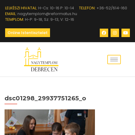
LELKÉSZI HIVATAL:
H-Cs: 10-16 P: 10-14
TELEFON:
+36-52/614-160
EMAIL:
nagytemplom@reformatus.hu
TEMPLOM:
H-P: 9-18, Sz: 9-13, V: 12-16
Online Istentisztelet
dsc01298_29937751265_o