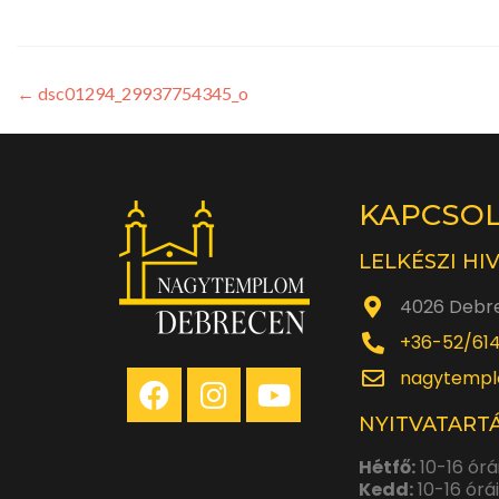
←
dsc01294_29937754345_o
KAPCSO
LELKÉSZI HI
4026 Debre
+36-52/61
nagytempl
NYITVATARTÁ
Hétfő:
10-16 órá
Kedd:
10-16 órá