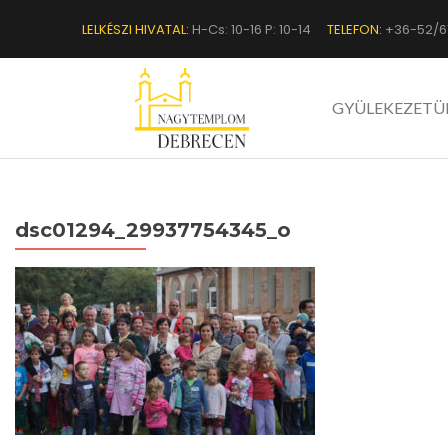
LELKÉSZI HIVATAL:
H-Cs: 10-16 P: 10-14
TELEFON:
+36-52/6
GYÜLEKEZETÜ
dsc01294_29937754345_o