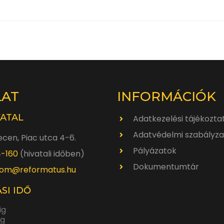
LAT
INFORMÁCIÓK
VATAL
Adatkezelési tájékozta
Adatvédelmi szabályza
cen, Piac utca 4-6.
Pályázatok
4-160
(hivatali időben)
Dokumentumtár
om@reformatus.hu
SI IDŐ
ig
ig