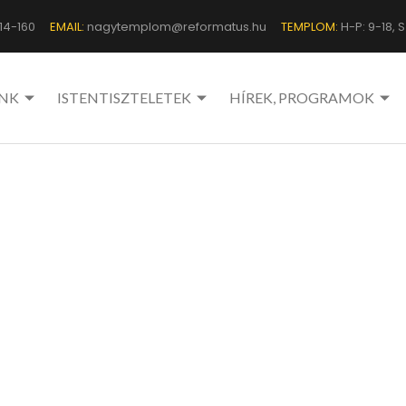
14-160
EMAIL:
nagytemplom@reformatus.hu
TEMPLOM:
H-P: 9-18, Sz
NK
ISTENTISZTELETEK
HÍREK, PROGRAMOK