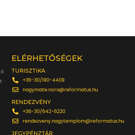
ELÉRHETŐSÉGEK
TURISZTIKA
tó
+36-30/190-4409
t
nagymate.nora@reformatus.hu
RENDEZVÉNY
+36-30/642-6220
rendezveny.nagytemplom@reformatus.hu
JEGYPÉNZTÁR