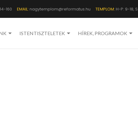
14-160
EMAIL:
nagytemplom@reformatus.hu
TEMPLOM:
H-P: 9-18, Sz
NK
ISTENTISZTELETEK
HÍREK, PROGRAMOK