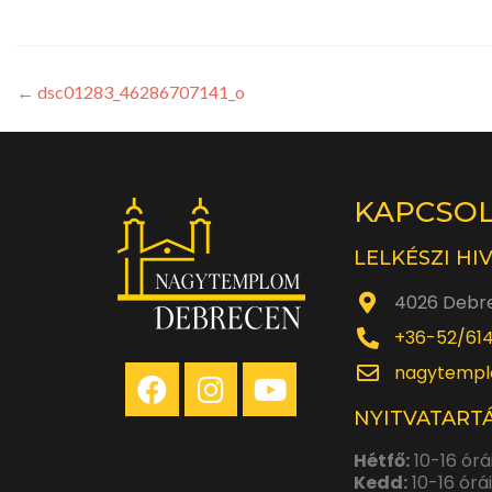
←
dsc01283_46286707141_o
KAPCSO
LELKÉSZI HI
4026 Debre
+36-52/61
nagytempl
NYITVATARTÁ
Hétfő:
10-16 órá
Kedd:
10-16 órá