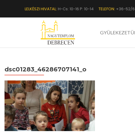
LELKÉSZI HIVATAL:
H-Cs: 10-16 P: 10-14
TELEFON:
+36-52/6
GYÜLEKEZETÜ
dsc01283_46286707141_o