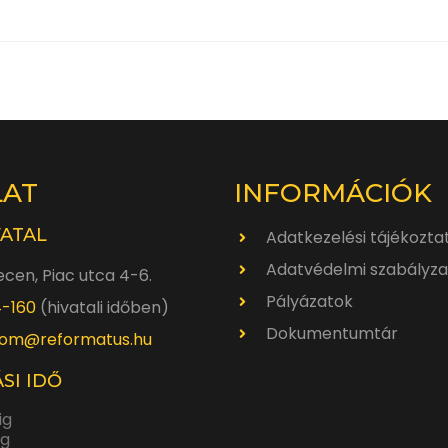
LAT
INFORMÁCIÓK
VATAL
Adatkezelési tájékozta
Adatvédelmi szabályza
cen, Piac utca 4-6.
Pályázatok
4-160
(hivatali időben)
Dokumentumtár
om@reformatus.hu
SI IDŐ
ig
ig