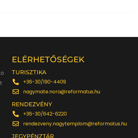
ELÉRHETŐSÉGEK
TURISZTIKA
tó
+36-30/190-4409
t
nagymate.nora@reformatus.hu
RENDEZVÉNY
+36-30/642-6220
rendezveny.nagytemplom@reformatus.hu
JEGYPÉNZTÁR