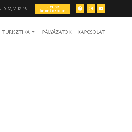
Online
: 9-13, V: 12-16
Istentisztelet
TURISZTIKA
PÁLYÁZATOK
KAPCSOLAT