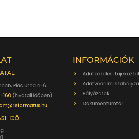
LAT
INFORMÁCIÓK
VATAL
Adatkezelési tájékozta
Adatvédelmi szabályza
cen, Piac utca 4-6.
Pályázatok
4-160
(hivatali időben)
Dokumentumtár
om@reformatus.hu
SI IDŐ
ig
ig