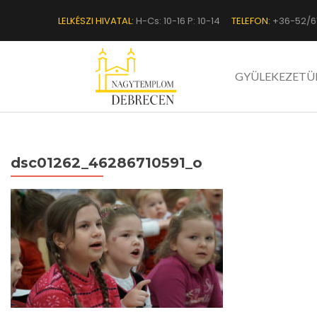
LELKÉSZI HIVATAL:
H-Cs: 10-16 P: 10-14
TELEFON:
+36-52/6
GYÜLEKEZETÜ
dsc01262_46286710591_o