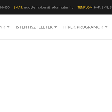
14-160
EMAIL:
nagytemplom@reformatus.hu
TEMPLOM:
H-P: 9-18, Sz
NK
ISTENTISZTELETEK
HÍREK, PROGRAMOK