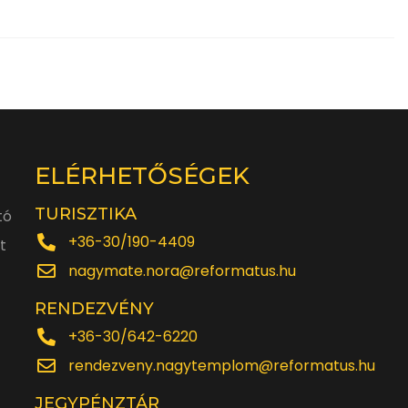
ELÉRHETŐSÉGEK
TURISZTIKA
tó
+36-30/190-4409
t
nagymate.nora@reformatus.hu
RENDEZVÉNY
+36-30/642-6220
rendezveny.nagytemplom@reformatus.hu
JEGYPÉNZTÁR