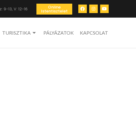
Online
: 9-13, V: 12-16
Istentisztelet
TURISZTIKA
PÁLYÁZATOK
KAPCSOLAT