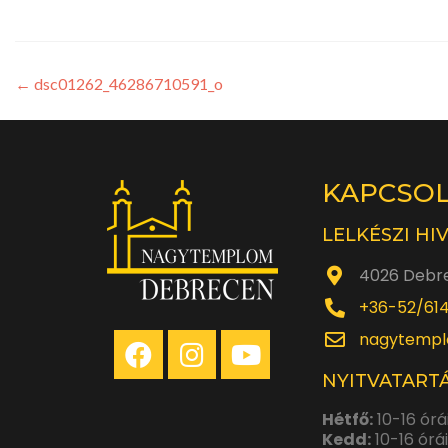
←
dsc01262_46286710591_o
KAPCSO
LELKÉSZI HI
4026 Debre
+36-52/61
nagytempl
NYITVATARTÁ
Hétfő:
10-16 órá
Kedd:
10-16 órá