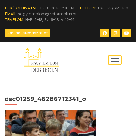
LELKÉSZI HIVATAL:
H-Cs: 10-16 P: 10-14
TELEFON:
+36-52/614-160
EMAIL:
nagytemplom@reformatus.hu
TEMPLOM:
H-P: 9-18, Sz: 9-13, V: 12-16
Online Istentisztelet
dsc01259_46286712341_o