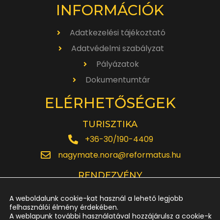
INFORMÁCIÓK
Adatkezelési tájékoztató
Adatvédelmi szabályzat
Pályázatok
Dokumentumtár
ELÉRHETŐSÉGEK
TURISZTIKA
+36-30/190-4409
nagymate.nora@reformatus.hu
RENDEZVÉNY
+36-30/642-6220
A weboldalunk cookie-kat használ a lehető legjobb
rendezveny.nagytemplom@reformatus.hu
felhasználói élmény érdekében.
A weblapunk további használatával hozzájárulsz a cookie-k