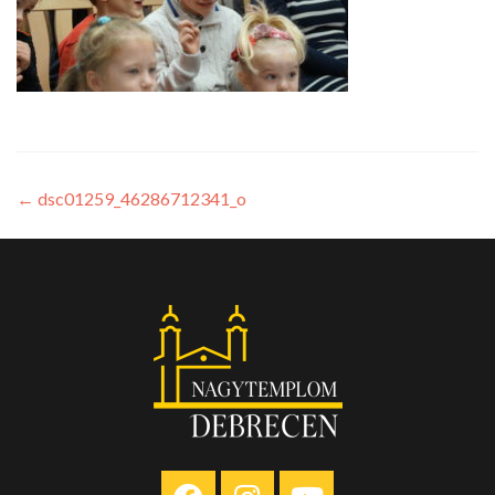
←
dsc01259_46286712341_o