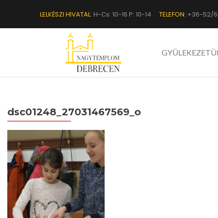
LELKÉSZI HIVATAL:
H-Cs: 10-16 P: 10-14
TELEFON:
+36-52/6
GYÜLEKEZETÜ
dsc01248_27031467569_o