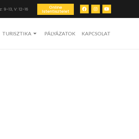
Online
: 9-13, V: 12-16
Istentisztelet
TURISZTIKA
PÁLYÁZATOK
KAPCSOLAT