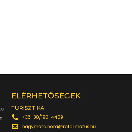
ELÉRHETŐSÉGEK
TURISZTIKA
tó
+36-30/190-4409
t
nagymate.nora@reformatus.hu