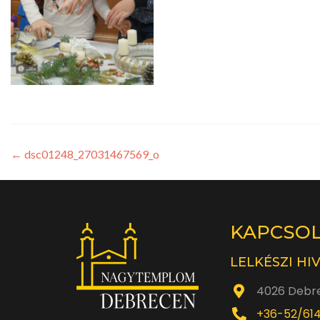
←
dsc01248_27031467569_o
KAPCSO
LELKÉSZI HI
4026 Debre
+36-52/61