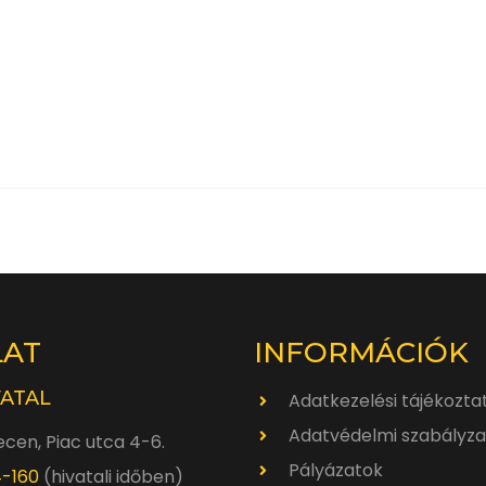
LAT
INFORMÁCIÓK
VATAL
Adatkezelési tájékozta
Adatvédelmi szabályza
cen, Piac utca 4-6.
Pályázatok
4-160
(hivatali időben)