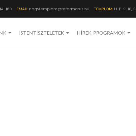
14-160
EMAIL:
nagytemplom@reformatus.hu
TEMPLOM:
H-P: 9-18, Sz
NK
ISTENTISZTELETEK
HÍREK, PROGRAMOK