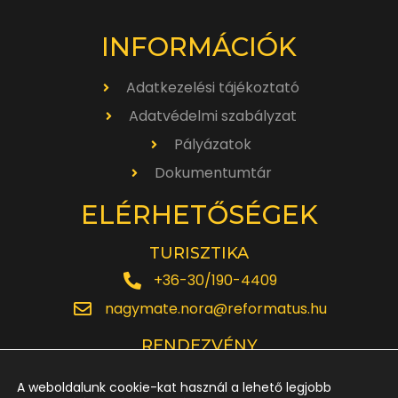
INFORMÁCIÓK
Adatkezelési tájékoztató
Adatvédelmi szabályzat
Pályázatok
Dokumentumtár
ELÉRHETŐSÉGEK
TURISZTIKA
+36-30/190-4409
nagymate.nora@reformatus.hu
RENDEZVÉNY
+36-30/642-6220
A weboldalunk cookie-kat használ a lehető legjobb