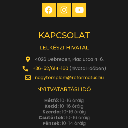
KAPCSOLAT
LELKÉSZI HIVATAL
4026 Debrecen, Piac utca 4-6.
+36-52/614-160
(hivatali időben)
nagytemplom@reformatus.hu
NYITVATARTÁSI IDŐ
Hétfő:
10-16 óráig
Kedd:
10-16 óráig
Szerda:
10-16 óráig
Csütörtök:
10-16 óráig
Péntek:
10-14 óráig