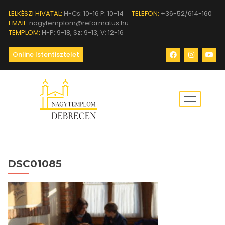
LELKÉSZI HIVATAL:
H-Cs: 10-16 P: 10-14
TELEFON:
+36-52/614-160
EMAIL:
nagytemplom@reformatus.hu
TEMPLOM:
H-P: 9-18, Sz: 9-13, V: 12-16
Online Istentisztelet
DSC01085