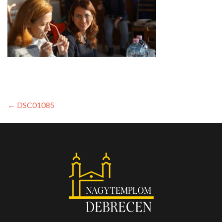
←
DSC01085