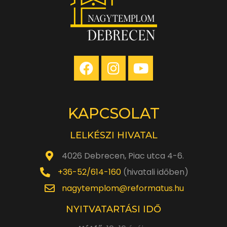
KAPCSOLAT
LELKÉSZI HIVATAL
4026 Debrecen, Piac utca 4-6.
+36-52/614-160
(hivatali időben)
nagytemplom@reformatus.hu
NYITVATARTÁSI IDŐ