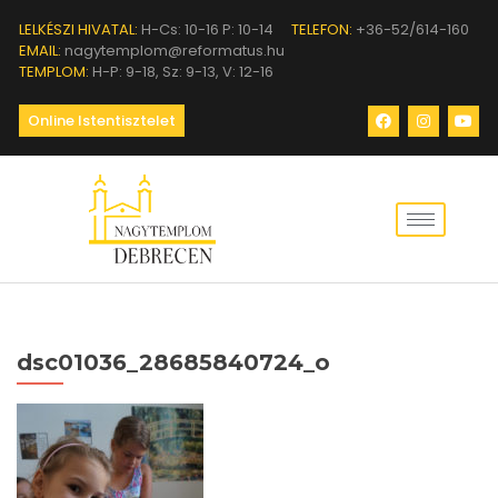
LELKÉSZI HIVATAL:
H-Cs: 10-16 P: 10-14
TELEFON:
+36-52/614-160
EMAIL:
nagytemplom@reformatus.hu
TEMPLOM:
H-P: 9-18, Sz: 9-13, V: 12-16
Online Istentisztelet
dsc01036_28685840724_o