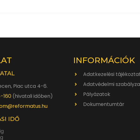
LAT
INFORMÁCIÓK
VATAL
Adatkezelési tájékozta
Adatvédelmi szabályza
cen, Piac utca 4-6.
Pályázatok
4-160
(hivatali időben)
Dokumentumtár
om@reformatus.hu
SI IDŐ
ig
ig