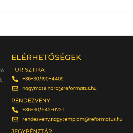
ELÉRHETŐSÉGEK
TURISZTIKA
tó
+36-30/190-4409
t
nagymate.nora@reformatus.hu
RENDEZVÉNY
+36-30/642-6220
rendezveny.nagytemplom@reformatus.hu
JEGYPÉNZTÁR