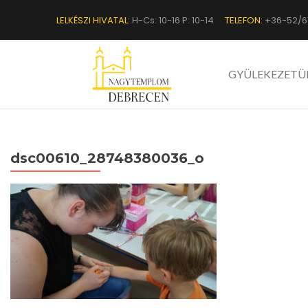
LELKÉSZI HIVATAL:
H-Cs: 10-16 P: 10-14
TELEFON:
+36-52/6
GYÜLEKEZETÜ
dsc00610_28748380036_o