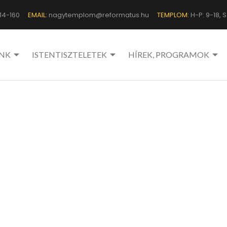
14-160
EMAIL:
nagytemplom@reformatus.hu
TEMPLOM:
H-P: 9-18, Sz
NK
ISTENTISZTELETEK
HÍREK, PROGRAMOK