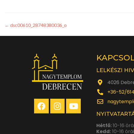
←
dsc00610_28748380036_o
KAPCSO
LELKÉSZI HI
4026 Debre
+36-52/61
nagytempl
NYITVATARTÁ
Hétfő:
10-16 órá
Kedd:
10-16 órá