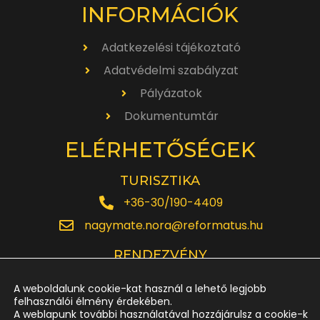
INFORMÁCIÓK
Adatkezelési tájékoztató
Adatvédelmi szabályzat
Pályázatok
Dokumentumtár
ELÉRHETŐSÉGEK
TURISZTIKA
+36-30/190-4409
nagymate.nora@reformatus.hu
RENDEZVÉNY
+36-30/642-6220
A weboldalunk cookie-kat használ a lehető legjobb
rendezveny.nagytemplom@reformatus.hu
felhasználói élmény érdekében.
A weblapunk további használatával hozzájárulsz a cookie-k