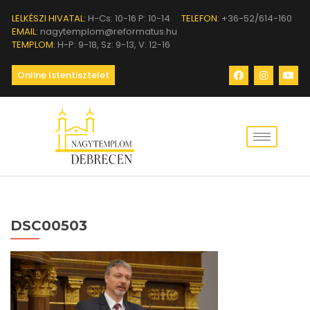
LELKÉSZI HIVATAL:
H-Cs: 10-16 P: 10-14
TELEFON:
+36-52/614-160
EMAIL:
nagytemplom@reformatus.hu
TEMPLOM:
H-P: 9-18, Sz: 9-13, V: 12-16
Online Istentisztelet
DSC00503