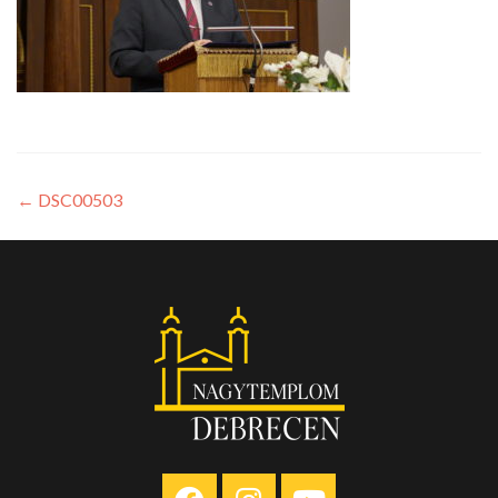
←
DSC00503