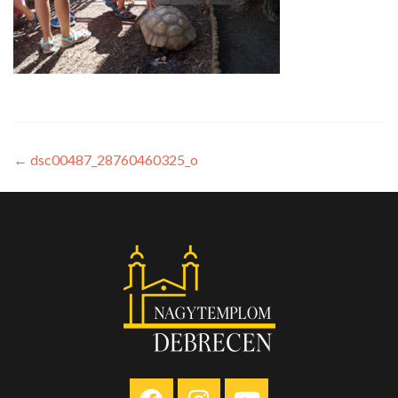
←
dsc00487_28760460325_o