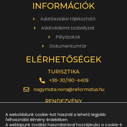
INFORMÁCIÓK
Adatkezelési tájékoztató
Adatvédelmi szabályzat
Pályázatok
Dokumentumtár
ELÉRHETŐSÉGEK
TURISZTIKA
+36-30/190-4409
nagymate.nora@reformatus.hu
RENDEZVÉNY
+36-30/642-6220
A weboldalunk cookie-kat használ a lehető legjobb
rendezveny.nagytemplom@reformatus.hu
felhasználói élmény érdekében.
A weblapunk további használatával hozzájárulsz a cookie-k