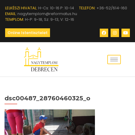
LELKÉSZI HIVATAL:
H-Cs: 10-16 P: 10-14
TELEFON:
+36-52/614-160
EMAIL:
nagytemplom@reformatus.hu
TEMPLOM:
H-P: 9-18, Sz: 9-13, V: 12-16
Online Istentisztelet
dsc00487_28760460325_o