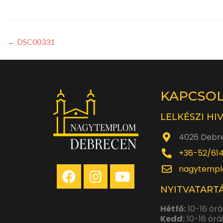
←
DSC00331
KAPCSO
LELKÉSZI HI
4026 Debre
+36-52/61
nagytempl
NYITVATARTÁ
Hétfő:
10-16 órá
Kedd:
10-16 órá