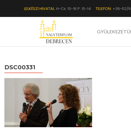
LELKÉSZI HIVATAL:
H-Cs: 10-16 P: 10-14
TELEFON:
+36-52/6
GYÜLEKEZETÜ
DSC00331