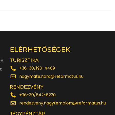
ELÉRHETŐSÉGEK
TURISZTIKA
tó
+36-30/190-4409
t
nagymate.nora@reformatus.hu
RENDEZVÉNY
+36-30/642-6220
rendezveny.nagytemplom@reformatus.hu
JEGYPÉNZTÁR