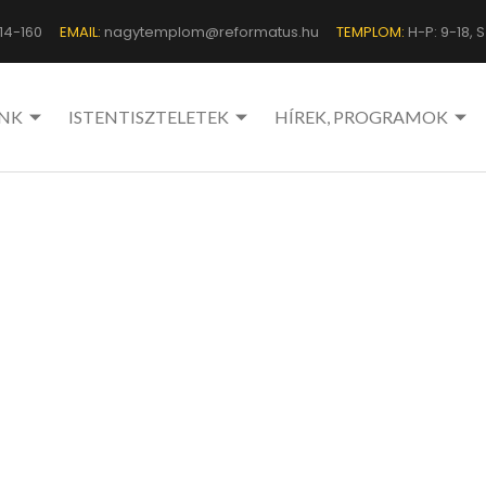
14-160
EMAIL:
nagytemplom@reformatus.hu
TEMPLOM:
H-P: 9-18, Sz
NK
ISTENTISZTELETEK
HÍREK, PROGRAMOK