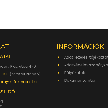
LAT
INFORMÁCIÓK
VATAL
Adatkezelési tájékozta
Adatvédelmi szabályza
cen, Piac utca 4-6.
Pályázatok
4-160
(hivatali időben)
Dokumentumtár
om@reformatus.hu
SI IDŐ
ig
ig