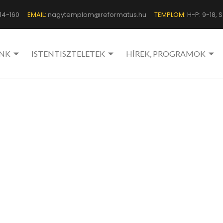
14-160
EMAIL:
nagytemplom@reformatus.hu
TEMPLOM:
H-P: 9-18, Sz
NK
ISTENTISZTELETEK
HÍREK, PROGRAMOK