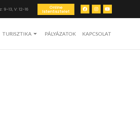
Online
: 9-13, V: 12-16
Istentisztelet
TURISZTIKA
PÁLYÁZATOK
KAPCSOLAT