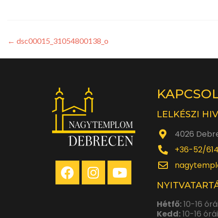
←
dsc00015_31054800138_o
KAPCSO
LELKÉSZI HI
4026 Debre
+36-52/61
nagytempl
NYITVATARTÁ
Hétfő:
10-16 órá
Kedd:
10-16 órá