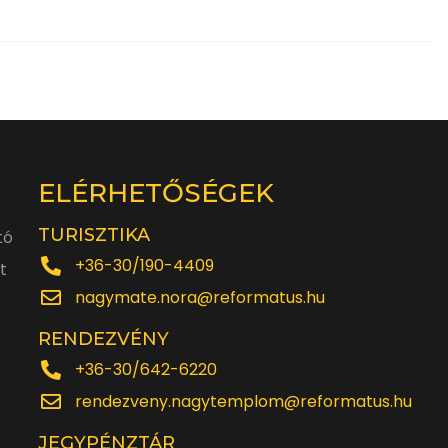
ELÉRHETŐSÉGEK
TURISZTIKA
tó
+36-30/190-4409
t
nagymate.nora@reformatus.hu
RENDEZVÉNY
+36-30/642-6220
rendezveny.nagytemplom@reformatus.hu
JEGYPÉNZTÁR