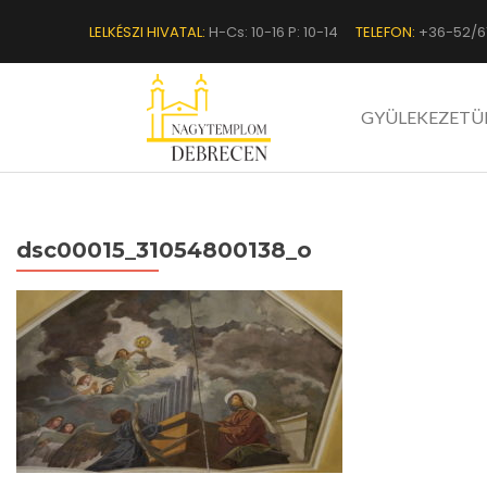
LELKÉSZI HIVATAL:
H-Cs: 10-16 P: 10-14
TELEFON:
+36-52/6
GYÜLEKEZETÜ
dsc00015_31054800138_o