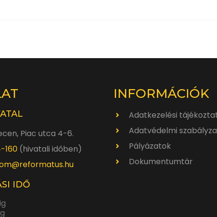
LAT
INFORMÁCIÓK
VATAL
Adatkezelési tájékozta
Adatvédelmi szabályza
cen, Piac utca 4-6.
Pályázatok
4-160
(hivatali időben)
Dokumentumtár
om@reformatus.hu
SI IDŐ
ig
ig