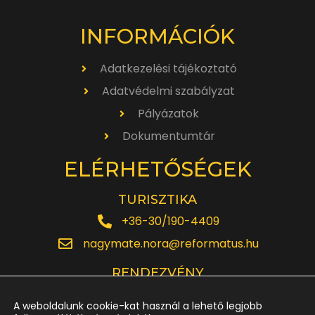
INFORMÁCIÓK
Adatkezelési tájékoztató
Adatvédelmi szabályzat
Pályázatok
Dokumentumtár
ELÉRHETŐSÉGEK
TURISZTIKA
+36-30/190-4409
nagymate.nora@reformatus.hu
RENDEZVÉNY
+36-30/642-6220
A weboldalunk cookie-kat használ a lehető legjobb