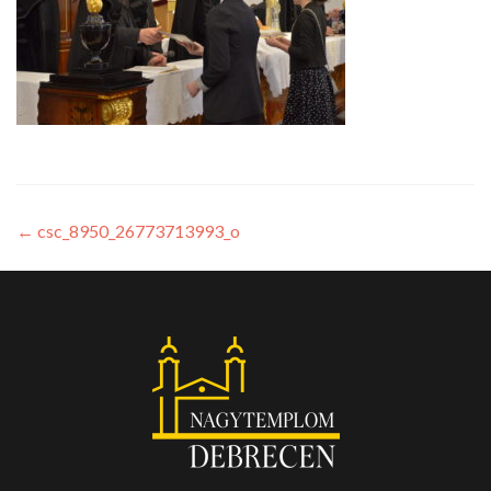
←
csc_8950_26773713993_o