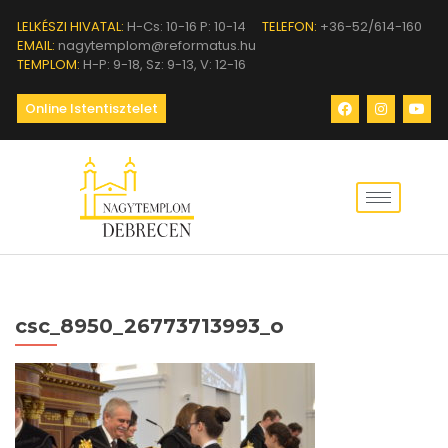
LELKÉSZI HIVATAL:
H-Cs: 10-16 P: 10-14
TELEFON:
+36-52/614-160
EMAIL:
nagytemplom@reformatus.hu
TEMPLOM:
H-P: 9-18, Sz: 9-13, V: 12-16
Online Istentisztelet
csc_8950_26773713993_o