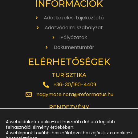
INFORMÁCIÓK
Adatkezelési tájékoztató
Adatvédelmi szabályzat
Pályázatok
Dokumentumtár
ELÉRHETŐSÉGEK
TURISZTIKA
+36-30/190-4409
nagymate.nora@reformatus.hu
RENDEZVÉNY
+36-30/642-6220
A weboldalunk cookie-kat használ a lehető legjobb
rendezveny.nagytemplom@reformatus.hu
felhasználói élmény érdekében.
A weblapunk további használatával hozzájárulsz a cookie-k