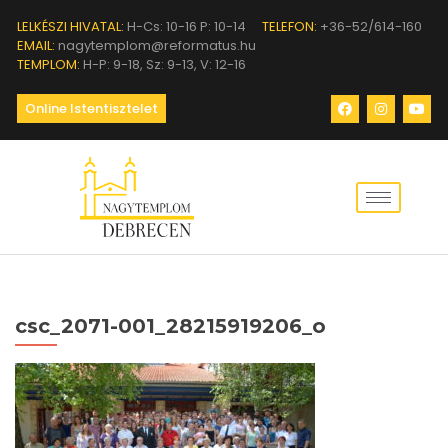
LELKÉSZI HIVATAL:
H-Cs: 10-16 P: 10-14
TELEFON:
+36-52/614-160
EMAIL:
nagytemplom@reformatus.hu
TEMPLOM:
H-P: 9-18, Sz: 9-13, V: 12-16
Online Istentisztelet
csc_2071-001_28215919206_o