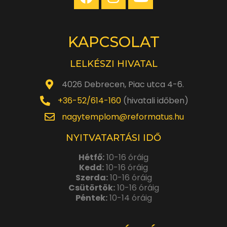
KAPCSOLAT
LELKÉSZI HIVATAL
4026 Debrecen, Piac utca 4-6.
+36-52/614-160
(hivatali időben)
nagytemplom@reformatus.hu
NYITVATARTÁSI IDŐ
Hétfő:
10-16 óráig
Kedd:
10-16 óráig
Szerda:
10-16 óráig
Csütörtök:
10-16 óráig
Péntek:
10-14 óráig