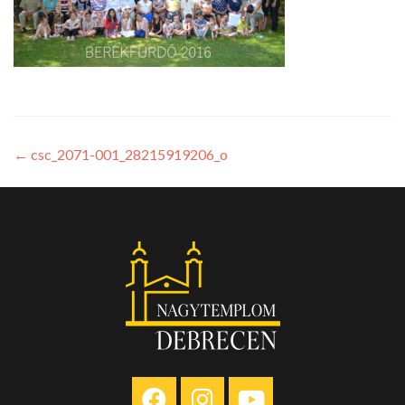
←
csc_2071-001_28215919206_o