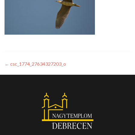
←
csc_1774_27634327203_o