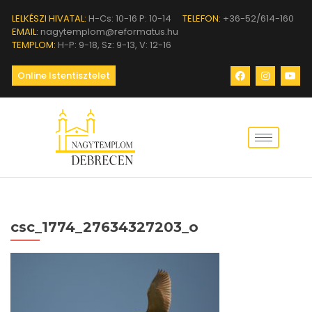
LELKÉSZI HIVATAL:
H-Cs: 10-16 P: 10-14
TELEFON:
+36-52/614-160
EMAIL:
nagytemplom@reformatus.hu
TEMPLOM:
H-P: 9-18, Sz: 9-13, V: 12-16
Online Istentisztelet
csc_1774_27634327203_o