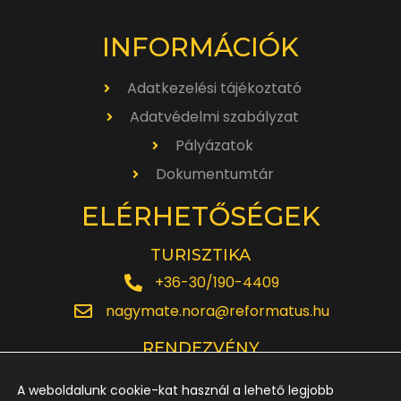
INFORMÁCIÓK
Adatkezelési tájékoztató
Adatvédelmi szabályzat
Pályázatok
Dokumentumtár
ELÉRHETŐSÉGEK
TURISZTIKA
+36-30/190-4409
nagymate.nora@reformatus.hu
RENDEZVÉNY
+36-30/642-6220
A weboldalunk cookie-kat használ a lehető legjobb