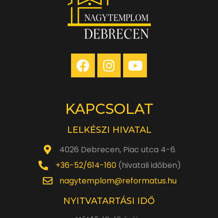
KAPCSOLAT
LELKÉSZI HIVATAL
4026 Debrecen, Piac utca 4-6.
+36-52/614-160
(hivatali időben)
nagytemplom@reformatus.hu
NYITVATARTÁSI IDŐ