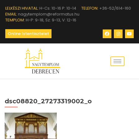
LELKÉSZI HIVATAL:
H-Cs: 10-16 P: 10-14
TELEFON:
+36-52/614-160
EMAIL:
nagytemplom@reformatus.hu
TEMPLOM:
H-P: 9-18, Sz: 9-13, V: 12-16
Online Istentisztelet
dsc08820_27273319002_o