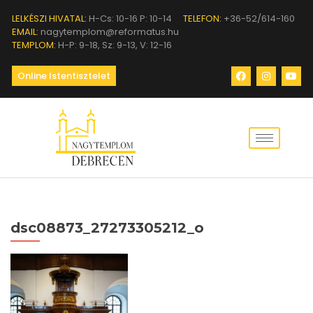
LELKÉSZI HIVATAL:
H-Cs: 10-16 P: 10-14
TELEFON:
+36-52/614-160
EMAIL:
nagytemplom@reformatus.hu
TEMPLOM:
H-P: 9-18, Sz: 9-13, V: 12-16
Online Istentisztelet
dsc08873_27273305212_o