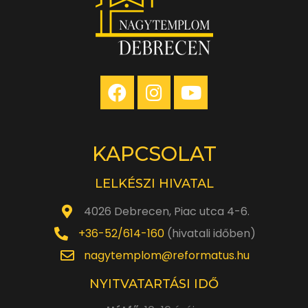
KAPCSOLAT
LELKÉSZI HIVATAL
4026 Debrecen, Piac utca 4-6.
+36-52/614-160
(hivatali időben)
nagytemplom@reformatus.hu
NYITVATARTÁSI IDŐ