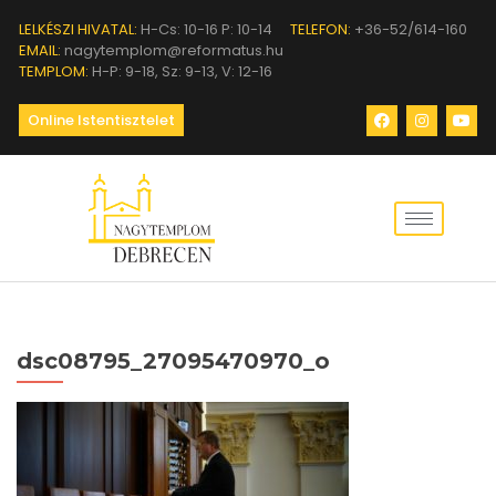
LELKÉSZI HIVATAL:
H-Cs: 10-16 P: 10-14
TELEFON:
+36-52/614-160
EMAIL:
nagytemplom@reformatus.hu
TEMPLOM:
H-P: 9-18, Sz: 9-13, V: 12-16
Online Istentisztelet
dsc08795_27095470970_o