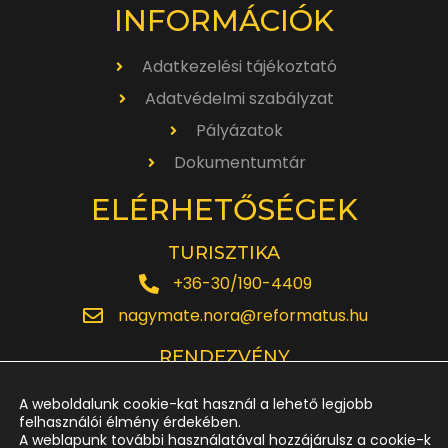
INFORMÁCIÓK
Adatkezelési tájékoztató
Adatvédelmi szabályzat
Pályázatok
Dokumentumtár
ELÉRHETŐSÉGEK
TURISZTIKA
+36-30/190-4409
nagymate.nora@reformatus.hu
RENDEZVÉNY
+36-30/642-6220
A weboldalunk cookie-kat használ a lehető legjobb
rendezveny.nagytemplom@reformatus.hu
felhasználói élmény érdekében.
A weblapunk további használatával hozzájárulsz a cookie-k