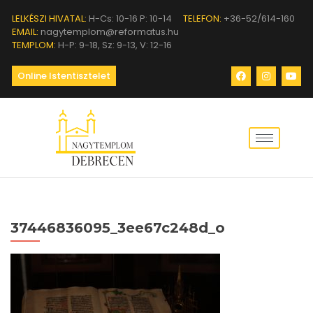
LELKÉSZI HIVATAL:
H-Cs: 10-16 P: 10-14
TELEFON:
+36-52/614-160
EMAIL:
nagytemplom@reformatus.hu
TEMPLOM:
H-P: 9-18, Sz: 9-13, V: 12-16
Online Istentisztelet
37446836095_3ee67c248d_o