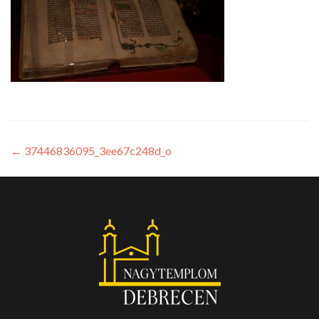
←
37446836095_3ee67c248d_o