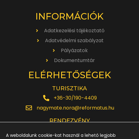
INFORMÁCIÓK
Adatkezelési tájékoztató
Adatvédelmi szabályzat
Pályázatok
Dokumentumtár
ELÉRHETŐSÉGEK
TURISZTIKA
+36-30/190-4409
nagymate.nora@reformatus.hu
RENDEZVÉNY
+36-30/642-6220
A weboldalunk cookie-kat használ a lehető legjobb