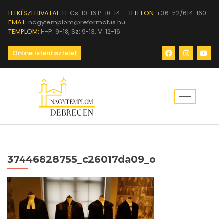
LELKÉSZI HIVATAL:
H-Cs: 10-16 P: 10-14
TELEFON:
+36-52/614-160
EMAIL:
nagytemplom@reformatus.hu
TEMPLOM:
H-P: 9-18, Sz: 9-13, V: 12-16
Online Istentisztelet
37446828755_c26017da09_o