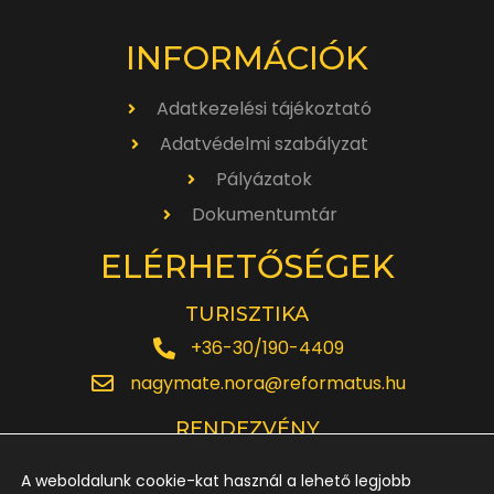
INFORMÁCIÓK
Adatkezelési tájékoztató
Adatvédelmi szabályzat
Pályázatok
Dokumentumtár
ELÉRHETŐSÉGEK
TURISZTIKA
+36-30/190-4409
nagymate.nora@reformatus.hu
RENDEZVÉNY
+36-30/642-6220
A weboldalunk cookie-kat használ a lehető legjobb