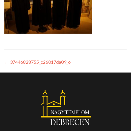
←
37446828755_c26017da09_o