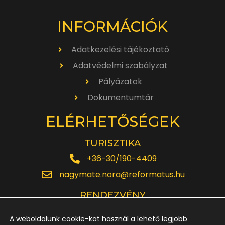
INFORMÁCIÓK
Adatkezelési tájékoztató
Adatvédelmi szabályzat
Pályázatok
Dokumentumtár
ELÉRHETŐSÉGEK
TURISZTIKA
+36-30/190-4409
nagymate.nora@reformatus.hu
RENDEZVÉNY
+36-30/642-6220
A weboldalunk cookie-kat használ a lehető legjobb