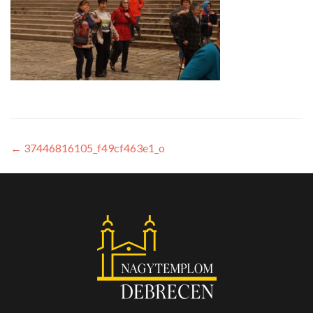
←
37446816105_f49cf463e1_o