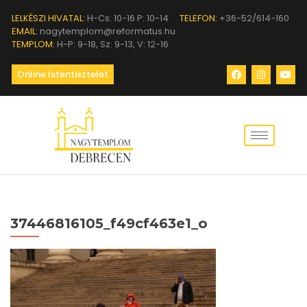
LELKÉSZI HIVATAL:
H-Cs: 10-16 P: 10-14
TELEFON:
+36-52/614-160
EMAIL:
nagytemplom@reformatus.hu
TEMPLOM:
H-P: 9-18, Sz: 9-13, V: 12-16
Online Istentisztelet
37446816105_f49cf463e1_o