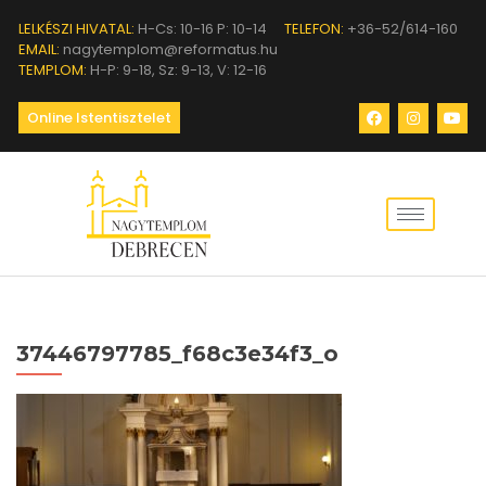
LELKÉSZI HIVATAL:
H-Cs: 10-16 P: 10-14
TELEFON:
+36-52/614-160
EMAIL:
nagytemplom@reformatus.hu
TEMPLOM:
H-P: 9-18, Sz: 9-13, V: 12-16
Online Istentisztelet
37446797785_f68c3e34f3_o