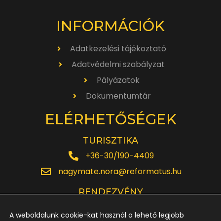
INFORMÁCIÓK
Adatkezelési tájékoztató
Adatvédelmi szabályzat
Pályázatok
Dokumentumtár
ELÉRHETŐSÉGEK
TURISZTIKA
+36-30/190-4409
nagymate.nora@reformatus.hu
RENDEZVÉNY
+36-30/642-6220
A weboldalunk cookie-kat használ a lehető legjobb