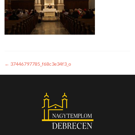
←
37446797785_f68c3e34f3_o