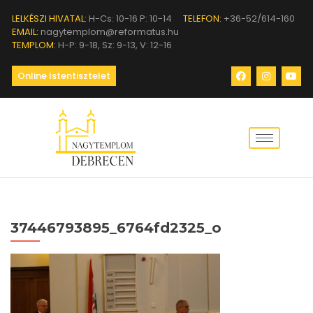
LELKÉSZI HIVATAL:
H-Cs: 10-16 P: 10-14
TELEFON:
+36-52/614-160
EMAIL:
nagytemplom@reformatus.hu
TEMPLOM:
H-P: 9-18, Sz: 9-13, V: 12-16
Online Istentisztelet
37446793895_6764fd2325_o