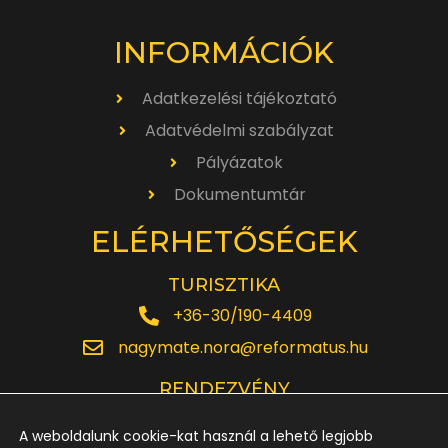
INFORMÁCIÓK
Adatkezelési tájékoztató
Adatvédelmi szabályzat
Pályázatok
Dokumentumtár
ELÉRHETŐSÉGEK
TURISZTIKA
+36-30/190-4409
nagymate.nora@reformatus.hu
RENDEZVÉNY
+36-30/642-6220
A weboldalunk cookie-kat használ a lehető legjobb