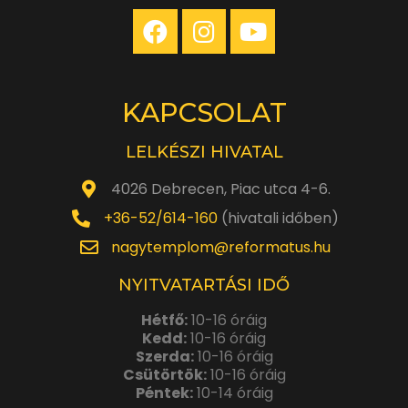
KAPCSOLAT
LELKÉSZI HIVATAL
4026 Debrecen, Piac utca 4-6.
+36-52/614-160
(hivatali időben)
nagytemplom@reformatus.hu
NYITVATARTÁSI IDŐ
Hétfő:
10-16 óráig
Kedd:
10-16 óráig
Szerda:
10-16 óráig
Csütörtök:
10-16 óráig
Péntek:
10-14 óráig