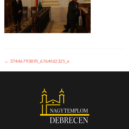
←
37446793895_6764fd2325_o