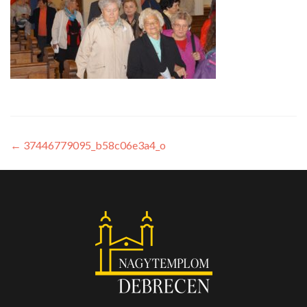
←
37446779095_b58c06e3a4_o