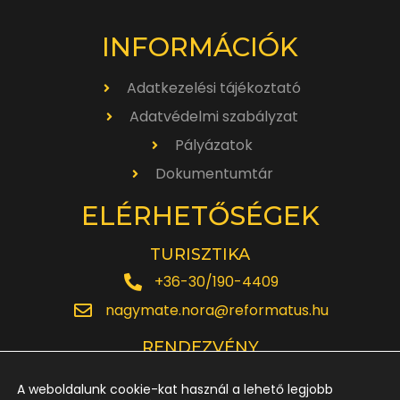
INFORMÁCIÓK
Adatkezelési tájékoztató
Adatvédelmi szabályzat
Pályázatok
Dokumentumtár
ELÉRHETŐSÉGEK
TURISZTIKA
+36-30/190-4409
nagymate.nora@reformatus.hu
RENDEZVÉNY
+36-30/642-6220
A weboldalunk cookie-kat használ a lehető legjobb