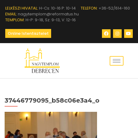
LELKÉSZI HIVATAL:
H-Cs: 10-16 P: 10-14
TELEFON:
+36-52/614-160
EMAIL:
nagytemplom@reformatus.hu
TEMPLOM:
H-P: 9-18, Sz: 9-13, V: 12-16
Online Istentisztelet
37446779095_b58c06e3a4_o