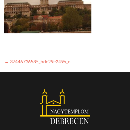
←
37446736585_bdc29e2496_o