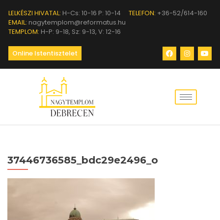
LELKÉSZI HIVATAL:
H-Cs: 10-16 P: 10-14
TELEFON:
+36-52/614-160
EMAIL:
nagytemplom@reformatus.hu
TEMPLOM:
H-P: 9-18, Sz: 9-13, V: 12-16
Online Istentisztelet
37446736585_bdc29e2496_o