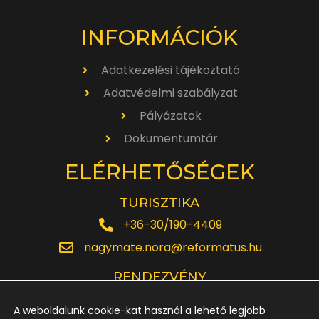
INFORMÁCIÓK
Adatkezelési tájékoztató
Adatvédelmi szabályzat
Pályázatok
Dokumentumtár
ELÉRHETŐSÉGEK
TURISZTIKA
+36-30/190-4409
nagymate.nora@reformatus.hu
RENDEZVÉNY
+36-30/642-6220
A weboldalunk cookie-kat használ a lehető legjobb