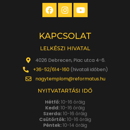
KAPCSOLAT
LELKÉSZI HIVATAL
4026 Debrecen, Piac utca 4-6.
+36-52/614-160
(hivatali időben)
nagytemplom@reformatus.hu
NYITVATARTÁSI IDŐ
Hétfő:
10-16 óráig
Kedd:
10-16 óráig
Szerda:
10-16 óráig
Csütörtök:
10-16 óráig
Péntek:
10-14 óráig