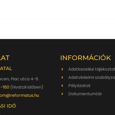
LAT
INFORMÁCIÓK
VATAL
Adatkezelési tájékozta
Adatvédelmi szabályza
cen, Piac utca 4-6.
Pályázatok
4-160
(hivatali időben)
Dokumentumtár
om@reformatus.hu
SI IDŐ