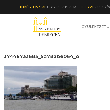
LELKÉSZI HIVATAL:
H-Cs: 10-16 P: 10-14
TELEFON:
+36-52/6
GYÜLEKEZETÜ
37446733685_5a78abe064_o