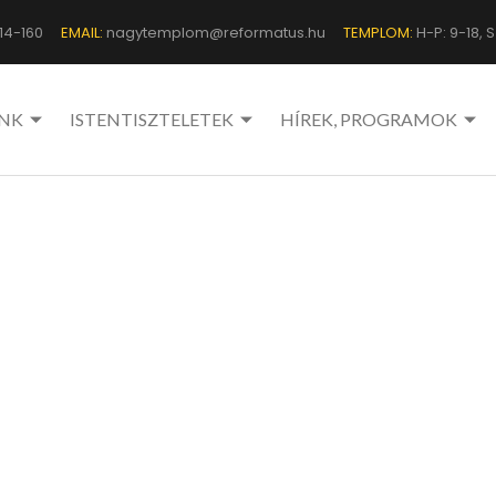
14-160
EMAIL:
nagytemplom@reformatus.hu
TEMPLOM:
H-P: 9-18, Sz
NK
ISTENTISZTELETEK
HÍREK, PROGRAMOK