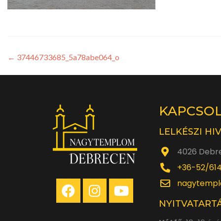
←
37446733685_5a78abe064_o
KAPCSO
LELKÉSZI HI
4026 Debre
+36-52/61
nagytempl
NYITVATARTÁ