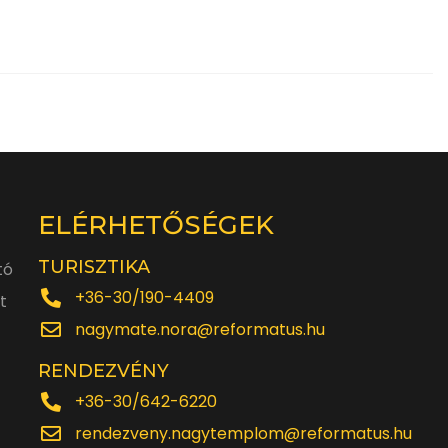
ELÉRHETŐSÉGEK
TURISZTIKA
tó
+36-30/190-4409
t
nagymate.nora@reformatus.hu
RENDEZVÉNY
+36-30/642-6220
rendezveny.nagytemplom@reformatus.hu