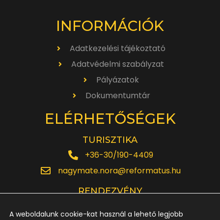
INFORMÁCIÓK
Adatkezelési tájékoztató
Adatvédelmi szabályzat
Pályázatok
Dokumentumtár
ELÉRHETŐSÉGEK
TURISZTIKA
+36-30/190-4409
nagymate.nora@reformatus.hu
RENDEZVÉNY
+36-30/642-6220
A weboldalunk cookie-kat használ a lehető legjobb