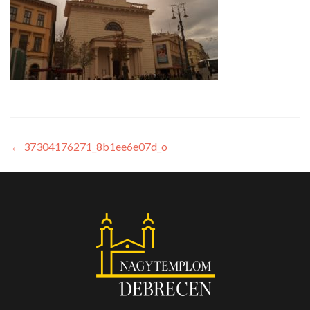
←
37304176271_8b1ee6e07d_o