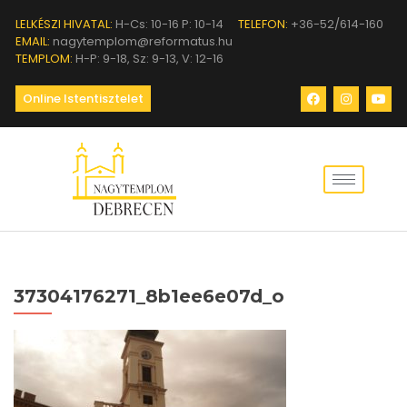
LELKÉSZI HIVATAL:
H-Cs: 10-16 P: 10-14
TELEFON:
+36-52/614-160
EMAIL:
nagytemplom@reformatus.hu
TEMPLOM:
H-P: 9-18, Sz: 9-13, V: 12-16
Online Istentisztelet
37304176271_8b1ee6e07d_o