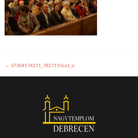
←
37304174211_7827193ca1_o