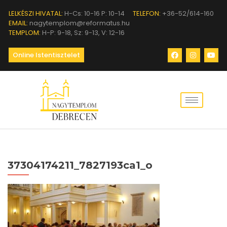
LELKÉSZI HIVATAL:
H-Cs: 10-16 P: 10-14
TELEFON:
+36-52/614-160
EMAIL:
nagytemplom@reformatus.hu
TEMPLOM:
H-P: 9-18, Sz: 9-13, V: 12-16
Online Istentisztelet
37304174211_7827193ca1_o