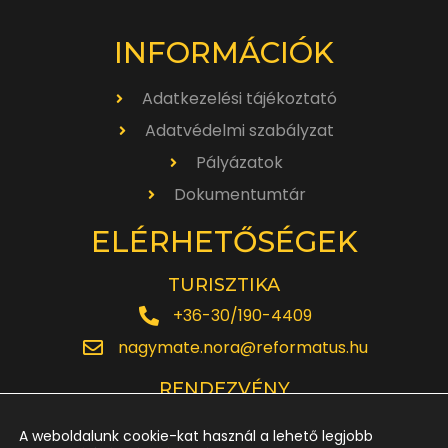
INFORMÁCIÓK
Adatkezelési tájékoztató
Adatvédelmi szabályzat
Pályázatok
Dokumentumtár
ELÉRHETŐSÉGEK
TURISZTIKA
+36-30/190-4409
nagymate.nora@reformatus.hu
RENDEZVÉNY
+36-30/642-6220
A weboldalunk cookie-kat használ a lehető legjobb