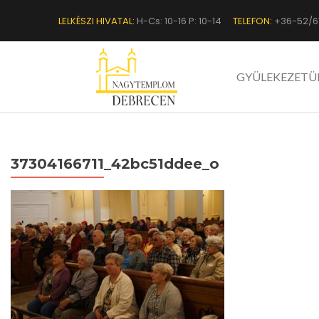
LELKÉSZI HIVATAL:
H-Cs: 10-16 P: 10-14
TELEFON:
+36-52/6
GYÜLEKEZETÜ
37304166711_42bc51ddee_o