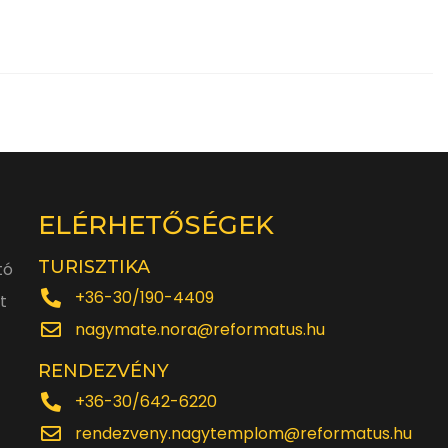
ELÉRHETŐSÉGEK
TURISZTIKA
tó
+36-30/190-4409
t
nagymate.nora@reformatus.hu
RENDEZVÉNY
+36-30/642-6220
rendezveny.nagytemplom@reformatus.hu