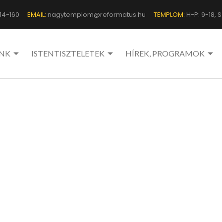
14-160
EMAIL:
nagytemplom@reformatus.hu
TEMPLOM:
H-P: 9-18, Sz
NK
ISTENTISZTELETEK
HÍREK, PROGRAMOK