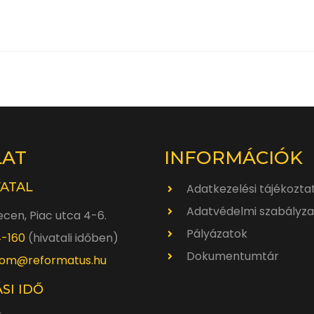
LAT
INFORMÁCIÓK
VATAL
Adatkezelési tájékozta
Adatvédelmi szabályza
cen, Piac utca 4-6.
Pályázatok
4-160
(hivatali időben)
Dokumentumtár
om@reformatus.hu
SI IDŐ