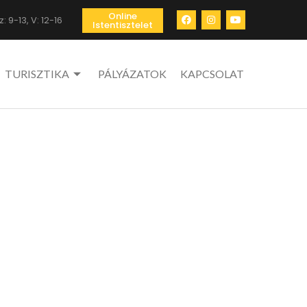
Online
: 9-13, V: 12-16
Istentisztelet
TURISZTIKA
PÁLYÁZATOK
KAPCSOLAT