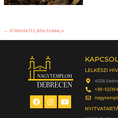
←
37304166711_42bc51ddee_o
KAPCSO
LELKÉSZI HI
4026 Debre
+36-52/61
nagytempl
NYITVATARTÁ