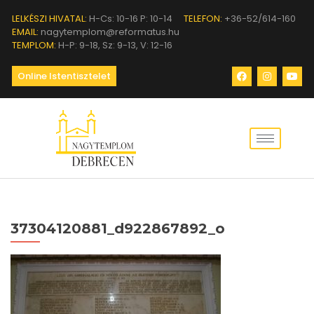
LELKÉSZI HIVATAL:
H-Cs: 10-16 P: 10-14
TELEFON:
+36-52/614-160
EMAIL:
nagytemplom@reformatus.hu
TEMPLOM:
H-P: 9-18, Sz: 9-13, V: 12-16
Online Istentisztelet
37304120881_d922867892_o