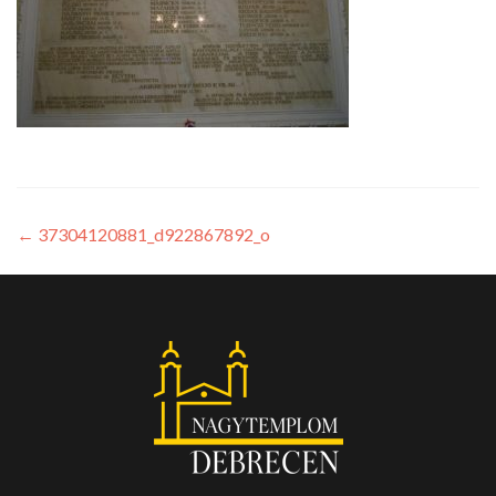
←
37304120881_d922867892_o