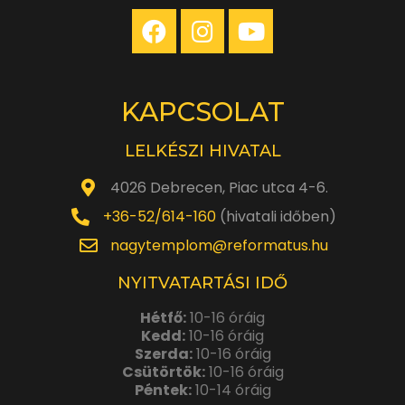
KAPCSOLAT
LELKÉSZI HIVATAL
4026 Debrecen, Piac utca 4-6.
+36-52/614-160
(hivatali időben)
nagytemplom@reformatus.hu
NYITVATARTÁSI IDŐ
Hétfő:
10-16 óráig
Kedd:
10-16 óráig
Szerda:
10-16 óráig
Csütörtök:
10-16 óráig
Péntek:
10-14 óráig