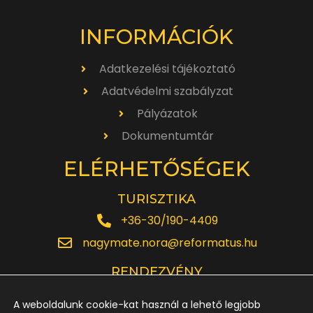
INFORMÁCIÓK
Adatkezelési tájékoztató
Adatvédelmi szabályzat
Pályázatok
Dokumentumtár
ELÉRHETŐSÉGEK
TURISZTIKA
+36-30/190-4409
nagymate.nora@reformatus.hu
RENDEZVÉNY
+36-30/642-6220
A weboldalunk cookie-kat használ a lehető legjobb