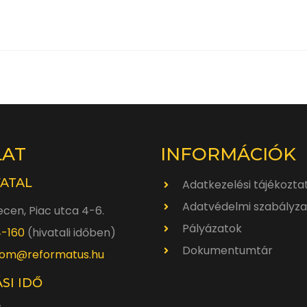
LAT
INFORMÁCIÓK
VATAL
Adatkezelési tájékozta
Adatvédelmi szabályza
cen, Piac utca 4-6.
Pályázatok
4-160
(hivatali időben)
Dokumentumtár
om@reformatus.hu
SI IDŐ