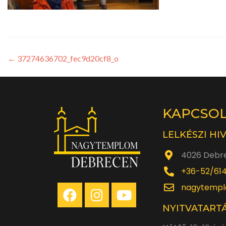
←
37274636702_fec9d20cf8_o
KAPCSO
LELKÉSZI HI
4026 Debre
+36-52/61
nagytempl
NYITVATARTÁ