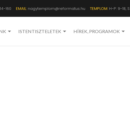
14-160
EMAIL:
nagytemplom@reformatus.hu
TEMPLOM:
H-P: 9-18, Sz
NK
ISTENTISZTELETEK
HÍREK, PROGRAMOK