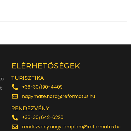
ELÉRHETŐSÉGEK
TURISZTIKA
tó
+36-30/190-4409
t
nagymate.nora@reformatus.hu
RENDEZVÉNY
+36-30/642-6220
rendezveny.nagytemplom@reformatus.hu