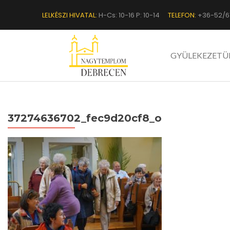
LELKÉSZI HIVATAL:
H-Cs: 10-16 P: 10-14
TELEFON:
+36-52/6
GYÜLEKEZETÜ
37274636702_fec9d20cf8_o