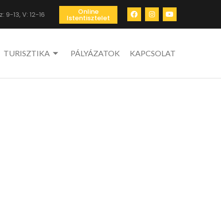
Online
: 9-13, V: 12-16
Istentisztelet
TURISZTIKA
PÁLYÁZATOK
KAPCSOLAT