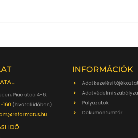
LAT
INFORMÁCIÓK
VATAL
Adatkezelési tájékozta
Adatvédelmi szabályza
cen, Piac utca 4-6.
Pályázatok
4-160
(hivatali időben)
Dokumentumtár
om@reformatus.hu
SI IDŐ