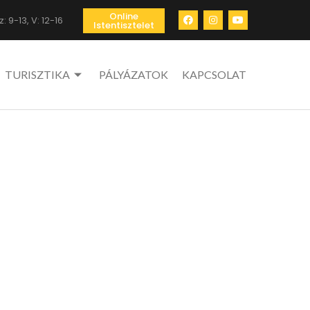
Online
: 9-13, V: 12-16
Istentisztelet
TURISZTIKA
PÁLYÁZATOK
KAPCSOLAT