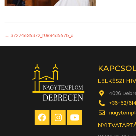
←
37274636372_f0884d567b_o
KAPCSO
LELKÉSZI HI
4026 Debre
+36-52/61
nagytempl
NYITVATARTÁ