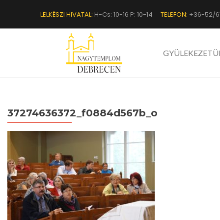
LELKÉSZI HIVATAL:
H-Cs: 10-16 P: 10-14
TELEFON:
+36-52/6
GYÜLEKEZETÜ
37274636372_f0884d567b_o