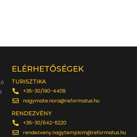
ELÉRHETŐSÉGEK
TURISZTIKA
tó
+36-30/190-4409
t
nagymate.nora@reformatus.hu
RENDEZVÉNY
+36-30/642-6220
rendezveny.nagytemplom@reformatus.hu