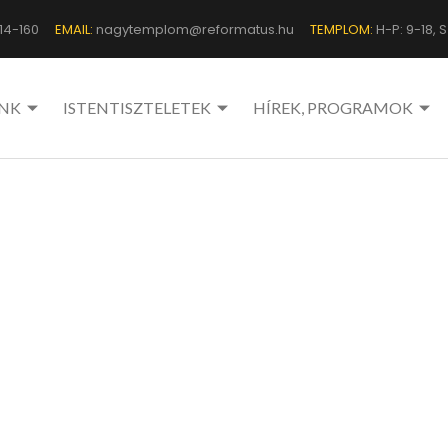
14-160
EMAIL:
nagytemplom@reformatus.hu
TEMPLOM:
H-P: 9-18, Sz
NK
ISTENTISZTELETEK
HÍREK, PROGRAMOK