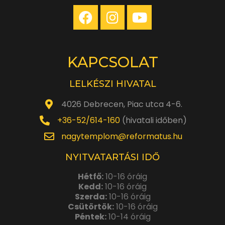
KAPCSOLAT
LELKÉSZI HIVATAL
4026 Debrecen, Piac utca 4-6.
+36-52/614-160
(hivatali időben)
nagytemplom@reformatus.hu
NYITVATARTÁSI IDŐ
Hétfő:
10-16 óráig
Kedd:
10-16 óráig
Szerda:
10-16 óráig
Csütörtök:
10-16 óráig
Péntek:
10-14 óráig