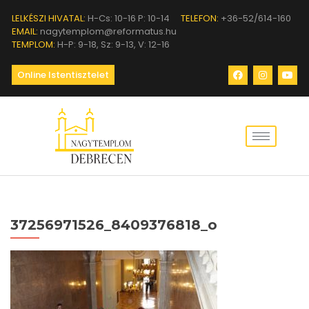
LELKÉSZI HIVATAL:
H-Cs: 10-16 P: 10-14
TELEFON:
+36-52/614-160
EMAIL:
nagytemplom@reformatus.hu
TEMPLOM:
H-P: 9-18, Sz: 9-13, V: 12-16
Online Istentisztelet
37256971526_8409376818_o