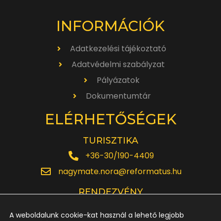
INFORMÁCIÓK
Adatkezelési tájékoztató
Adatvédelmi szabályzat
Pályázatok
Dokumentumtár
ELÉRHETŐSÉGEK
TURISZTIKA
+36-30/190-4409
nagymate.nora@reformatus.hu
RENDEZVÉNY
+36-30/642-6220
A weboldalunk cookie-kat használ a lehető legjobb