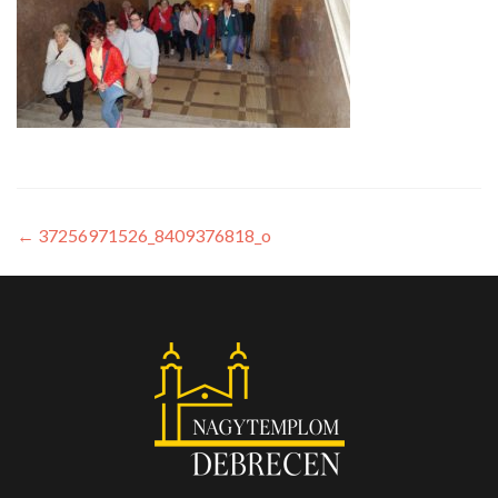
←
37256971526_8409376818_o