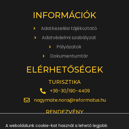
INFORMÁCIÓK
Adatkezelési tájékoztató
Adatvédelmi szabályzat
Pályázatok
Dokumentumtár
ELÉRHETŐSÉGEK
TURISZTIKA
+36-30/190-4409
nagymate.nora@reformatus.hu
RENDEZVÉNY
+36-30/642-6220
A weboldalunk cookie-kat használ a lehető legjobb