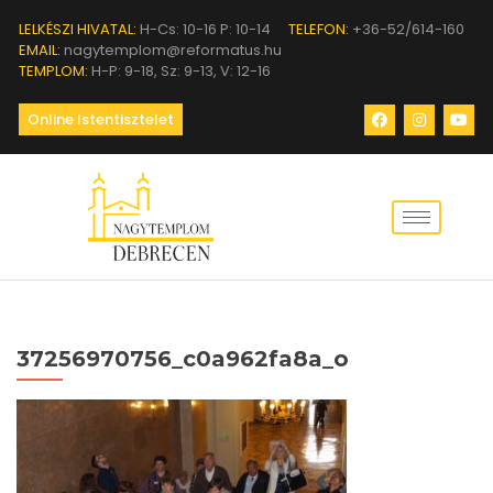
LELKÉSZI HIVATAL:
H-Cs: 10-16 P: 10-14
TELEFON:
+36-52/614-160
EMAIL:
nagytemplom@reformatus.hu
TEMPLOM:
H-P: 9-18, Sz: 9-13, V: 12-16
Online Istentisztelet
37256970756_c0a962fa8a_o