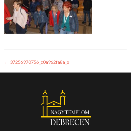
←
37256970756_c0a962fa8a_o