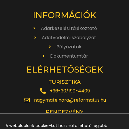
INFORMÁCIÓK
Adatkezelési tájékoztató
Adatvédelmi szabályzat
Pályázatok
Dokumentumtár
ELÉRHETŐSÉGEK
TURISZTIKA
+36-30/190-4409
nagymate.nora@reformatus.hu
RENDEZVÉNY
+36-30/642-6220
A weboldalunk cookie-kat használ a lehető legjobb