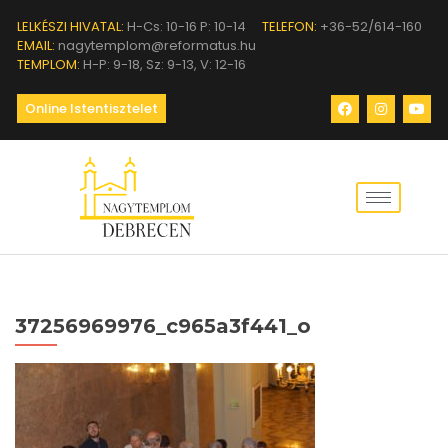
LELKÉSZI HIVATAL:
H-Cs: 10-16 P: 10-14
TELEFON:
+36-52/614-160
EMAIL:
nagytemplom@reformatus.hu
TEMPLOM:
H-P: 9-18, Sz: 9-13, V: 12-16
Online Istentisztelet
37256969976_c965a3f441_o