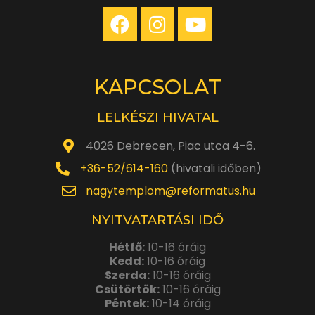
KAPCSOLAT
LELKÉSZI HIVATAL
4026 Debrecen, Piac utca 4-6.
+36-52/614-160
(hivatali időben)
nagytemplom@reformatus.hu
NYITVATARTÁSI IDŐ
Hétfő:
10-16 óráig
Kedd:
10-16 óráig
Szerda:
10-16 óráig
Csütörtök:
10-16 óráig
Péntek:
10-14 óráig