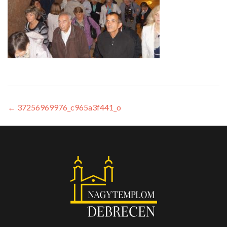
←
37256969976_c965a3f441_o