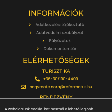
INFORMÁCIÓK
Adatkezelési tájékoztató
Adatvédelmi szabályzat
Pályázatok
Dokumentumtár
ELÉRHETŐSÉGEK
TURISZTIKA
+36-30/190-4409
nagymate.nora@reformatus.hu
RENDEZVÉNY
+36-30/642-6220
A weboldalunk cookie-kat használ a lehető legjobb