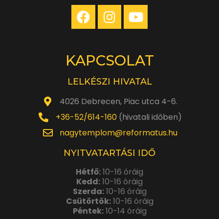
KAPCSOLAT
LELKÉSZI HIVATAL
4026 Debrecen, Piac utca 4-6.
+36-52/614-160
(hivatali időben)
nagytemplom@reformatus.hu
NYITVATARTÁSI IDŐ
Hétfő:
10-16 óráig
Kedd:
10-16 óráig
Szerda:
10-16 óráig
Csütörtök:
10-16 óráig
Péntek:
10-14 óráig