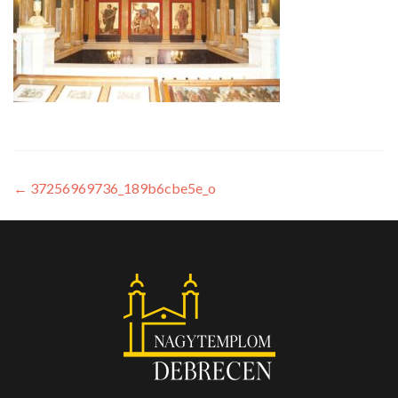
←
37256969736_189b6cbe5e_o