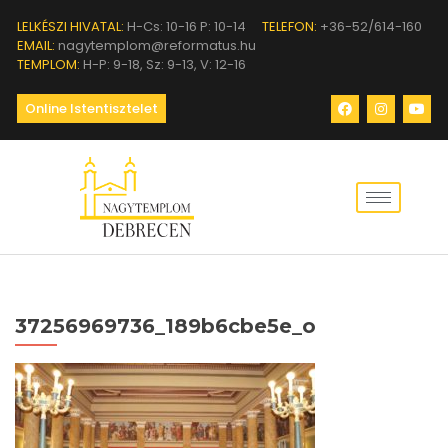
LELKÉSZI HIVATAL:
H-Cs: 10-16 P: 10-14
TELEFON:
+36-52/614-160
EMAIL:
nagytemplom@reformatus.hu
TEMPLOM:
H-P: 9-18, Sz: 9-13, V: 12-16
Online Istentisztelet
37256969736_189b6cbe5e_o