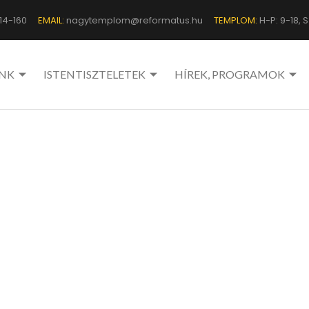
14-160
EMAIL:
nagytemplom@reformatus.hu
TEMPLOM:
H-P: 9-18, Sz
NK
ISTENTISZTELETEK
HÍREK, PROGRAMOK