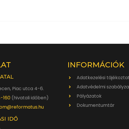
LAT
INFORMÁCIÓK
VATAL
Adatkezelési tájékozta
Adatvédelmi szabályza
cen, Piac utca 4-6.
Pályázatok
4-160
(hivatali időben)
Dokumentumtár
om@reformatus.hu
SI IDŐ