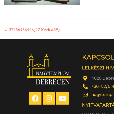
←
37256966946_271064ca39_o
KAPCSO
LELKÉSZI HI
4026 Debre
+36-52/61
nagytempl
NYITVATARTÁ