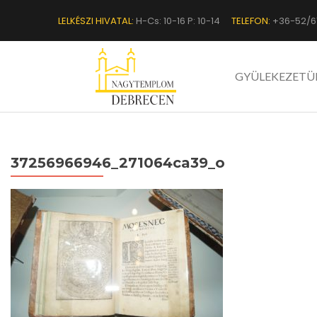
LELKÉSZI HIVATAL:
H-Cs: 10-16 P: 10-14
TELEFON:
+36-52/6
GYÜLEKEZETÜ
37256966946_271064ca39_o