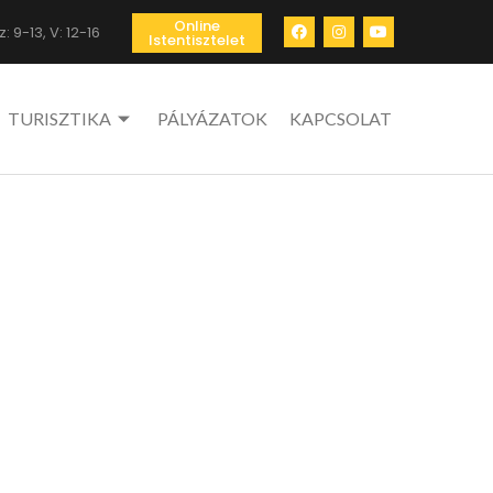
Online
: 9-13, V: 12-16
Istentisztelet
TURISZTIKA
PÁLYÁZATOK
KAPCSOLAT