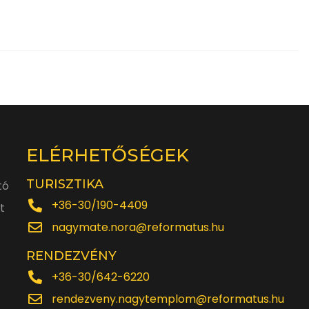
ELÉRHETŐSÉGEK
TURISZTIKA
tó
+36-30/190-4409
t
nagymate.nora@reformatus.hu
RENDEZVÉNY
+36-30/642-6220
rendezveny.nagytemplom@reformatus.hu