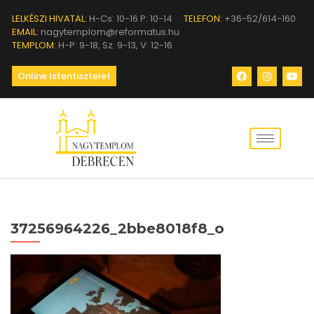
LELKÉSZI HIVATAL:
H-Cs: 10-16 P: 10-14
TELEFON:
+36-52/614-160
EMAIL:
nagytemplom@reformatus.hu
TEMPLOM:
H-P: 9-18, Sz: 9-13, V: 12-16
Online Istentisztelet
37256964226_2bbe8018f8_o