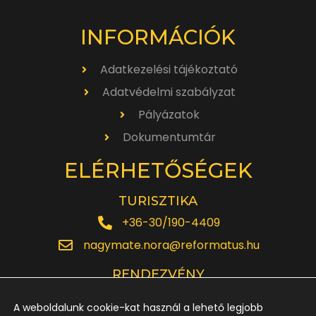
INFORMÁCIÓK
Adatkezelési tájékoztató
Adatvédelmi szabályzat
Pályázatok
Dokumentumtár
ELÉRHETŐSÉGEK
TURISZTIKA
+36-30/190-4409
nagymate.nora@reformatus.hu
RENDEZVÉNY
+36-30/642-6220
A weboldalunk cookie-kat használ a lehető legjobb