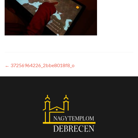
←
37256964226_2bbe8018f8_o