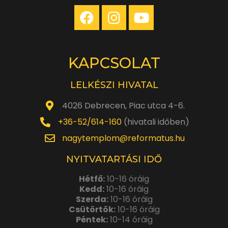
KAPCSOLAT
LELKÉSZI HIVATAL
4026 Debrecen, Piac utca 4-6.
+36-52/614-160
(hivatali időben)
nagytemplom@reformatus.hu
NYITVATARTÁSI IDŐ
Hétfő:
10-16 óráig
Kedd:
10-16 óráig
Szerda:
10-16 óráig
Csütörtök:
10-16 óráig
Péntek:
10-14 óráig