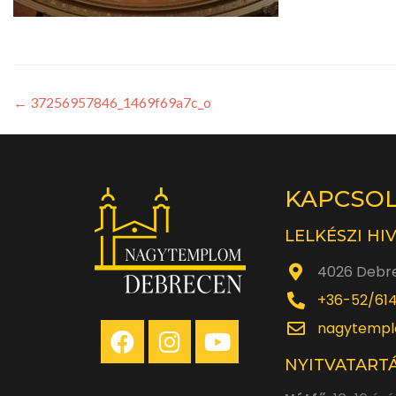
←
37256957846_1469f69a7c_o
KAPCSO
LELKÉSZI HI
4026 Debre
+36-52/61
nagytempl
NYITVATARTÁ