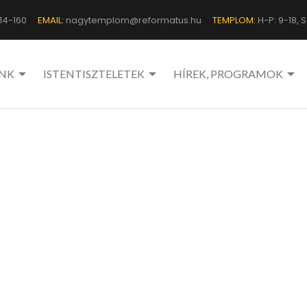
14-160
EMAIL:
nagytemplom@reformatus.hu
TEMPLOM:
H-P: 9-18, Sz
NK
ISTENTISZTELETEK
HÍREK, PROGRAMOK