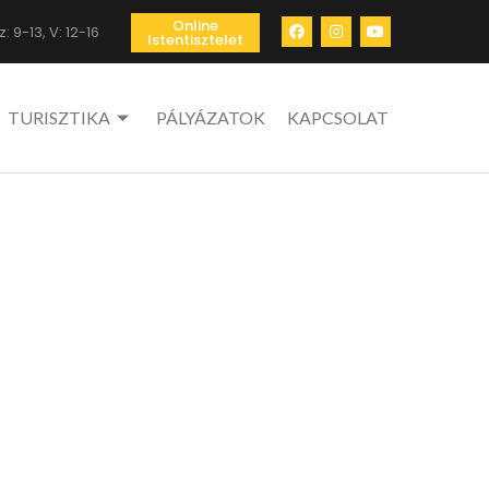
Online
: 9-13, V: 12-16
Istentisztelet
TURISZTIKA
PÁLYÁZATOK
KAPCSOLAT