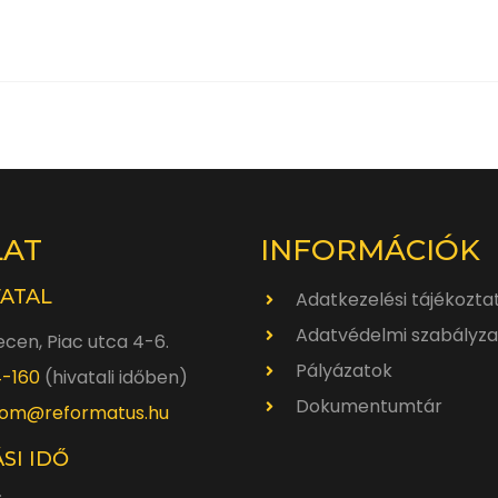
LAT
INFORMÁCIÓK
VATAL
Adatkezelési tájékozta
Adatvédelmi szabályza
cen, Piac utca 4-6.
Pályázatok
4-160
(hivatali időben)
Dokumentumtár
om@reformatus.hu
SI IDŐ