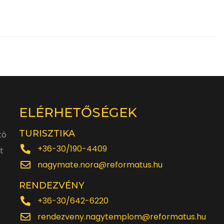
ELÉRHETŐSÉGEK
TURISZTIKA
tó
+36-30/190-4409
t
nagymate.nora@reformatus.hu
RENDEZVÉNY
+36-30/642-6220
rendezveny.nagytemplom@reformatus.hu