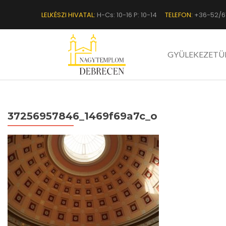
LELKÉSZI HIVATAL:
H-Cs: 10-16 P: 10-14
TELEFON:
+36-52/6
GYÜLEKEZETÜ
37256957846_1469f69a7c_o