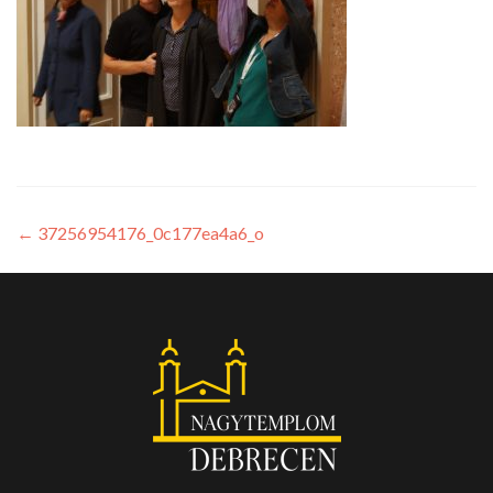
←
37256954176_0c177ea4a6_o