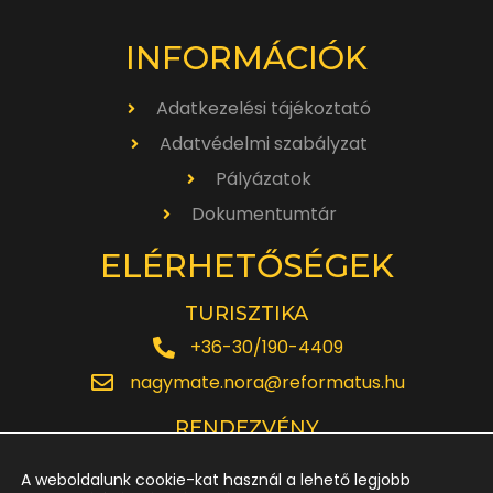
INFORMÁCIÓK
Adatkezelési tájékoztató
Adatvédelmi szabályzat
Pályázatok
Dokumentumtár
ELÉRHETŐSÉGEK
TURISZTIKA
+36-30/190-4409
nagymate.nora@reformatus.hu
RENDEZVÉNY
+36-30/642-6220
A weboldalunk cookie-kat használ a lehető legjobb