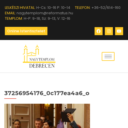
LELKÉSZI HIVATAL:
H-Cs: 10-16 P: 10-14
TELEFON:
+36-52/614-160
EMAIL:
nagytemplom@reformatus.hu
TEMPLOM:
H-P: 9-18, Sz: 9-13, V: 12-16
Online Istentisztelet
37256954176_0c177ea4a6_o