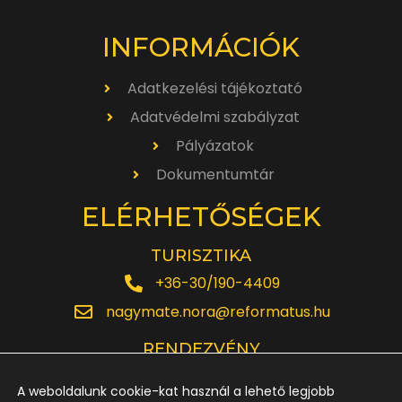
INFORMÁCIÓK
Adatkezelési tájékoztató
Adatvédelmi szabályzat
Pályázatok
Dokumentumtár
ELÉRHETŐSÉGEK
TURISZTIKA
+36-30/190-4409
nagymate.nora@reformatus.hu
RENDEZVÉNY
+36-30/642-6220
A weboldalunk cookie-kat használ a lehető legjobb