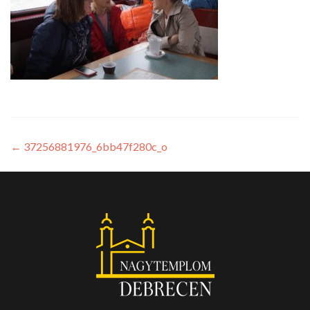
←
37256881976_6bb47f280c_o