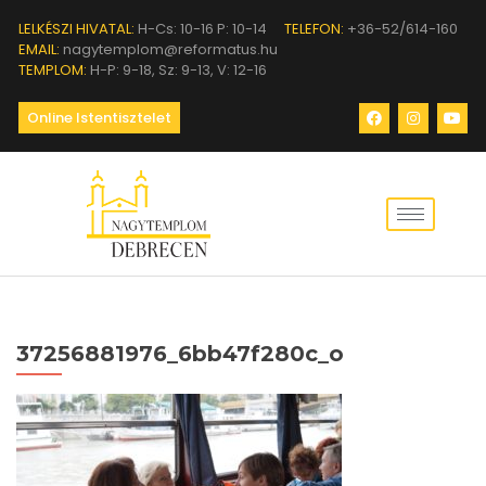
LELKÉSZI HIVATAL:
H-Cs: 10-16 P: 10-14
TELEFON:
+36-52/614-160
EMAIL:
nagytemplom@reformatus.hu
TEMPLOM:
H-P: 9-18, Sz: 9-13, V: 12-16
Online Istentisztelet
37256881976_6bb47f280c_o